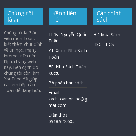
Chúng tôi
Kênh liên
Các chính
là ai
hệ
sách
Chúng tôi là Giáo
Thầy: Nguyễn Quốc
HD Mua Sách
viên môn Toán,
Tuấn
biết thêm chút đỉnh
HSG THCS
về tin học, mạng
YT: Xuctu Nhà Sách
internet nữa nên
Toán
lập ra trang web
FP: Nhà Sách Toán
này. Bên cạnh đó
chúng tôi còn làm
Xuctu
YouTube để giúp
Bộ phận bán sách
các em tiếp cận
Toán dễ dàng hơn.
Email:
sach.toan.online@g
mail.com
Điện thoại:
0918.972.605