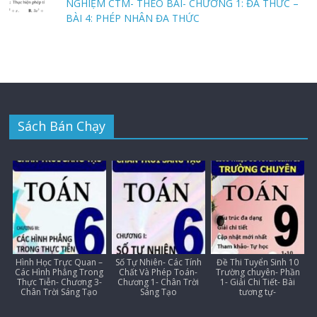
NGHIỆM CTM- THEO BÀI- CHƯƠNG 1: ĐA THỨC –
BÀI 4: PHÉP NHÂN ĐA THỨC
Sách Bán Chạy
Hình Học Trực Quan –
Số Tự Nhiên- Các Tính
Đề Thi Tuyển Sinh 10
Các Hình Phẳng Trong
Chất Và Phép Toán-
Trường chuyên- Phần
Thực Tiễn- Chương 3-
Chương 1- Chân Trời
1- Giải Chi Tiết- Bài
Chân Trời Sáng Tạo
Sáng Tạo
tương tự-