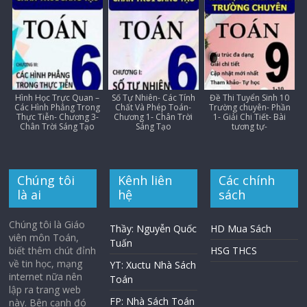
Hình Học Trực Quan –
Số Tự Nhiên- Các Tính
Đề Thi Tuyển Sinh 10
Các Hình Phẳng Trong
Chất Và Phép Toán-
Trường chuyên- Phần
Thực Tiễn- Chương 3-
Chương 1- Chân Trời
1- Giải Chi Tiết- Bài
Chân Trời Sáng Tạo
Sáng Tạo
tương tự-
Chúng tôi
Kênh liên
Các chính
là ai
hệ
sách
Chúng tôi là Giáo
Thầy: Nguyễn Quốc
HD Mua Sách
viên môn Toán,
Tuấn
biết thêm chút đỉnh
HSG THCS
về tin học, mạng
YT: Xuctu Nhà Sách
internet nữa nên
Toán
lập ra trang web
FP: Nhà Sách Toán
này. Bên cạnh đó