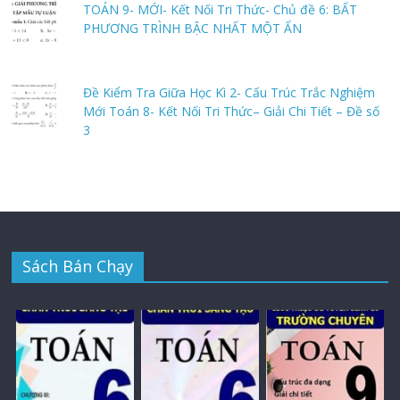
TOÁN 9- MỚI- Kết Nối Tri Thức- Chủ đề 6: BẤT
PHƯƠNG TRÌNH BẬC NHẤT MỘT ẨN
Đề Kiểm Tra Giữa Học Kì 2- Cấu Trúc Trắc Nghiệm
Mới Toán 8- Kết Nối Tri Thức– Giải Chi Tiết – Đề số
3
Sách Bán Chạy