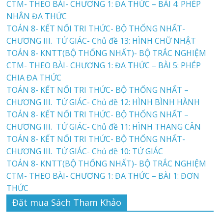
CTM- THEO BÀI- CHƯƠNG 1: ĐA THỨC – BÀI 4: PHÉP
NHÂN ĐA THỨC
TOÁN 8- KẾT NỐI TRI THỨC- BỘ THỐNG NHẤT-
CHƯƠNG III. TỨ GIÁC- Chủ đề 13: HÌNH CHỮ NHẬT
TOÁN 8- KNTT(BỘ THỐNG NHẤT)- BỘ TRẮC NGHIỆM
CTM- THEO BÀI- CHƯƠNG 1: ĐA THỨC – BÀI 5: PHÉP
CHIA ĐA THỨC
TOÁN 8- KẾT NỐI TRI THỨC- BỘ THỐNG NHẤT –
CHƯƠNG III. TỨ GIÁC- Chủ đề 12: HÌNH BÌNH HÀNH
TOÁN 8- KẾT NỐI TRI THỨC- BỘ THỐNG NHẤT –
CHƯƠNG III. TỨ GIÁC- Chủ đề 11: HÌNH THANG CÂN
TOÁN 8- KẾT NỐI TRI THỨC- BỘ THỐNG NHẤT-
CHƯƠNG III. TỨ GIÁC- Chủ đề 10: TỨ GIÁC
TOÁN 8- KNTT(BỘ THỐNG NHẤT)- BỘ TRẮC NGHIỆM
CTM- THEO BÀI- CHƯƠNG 1: ĐA THỨC – BÀI 1: ĐƠN
THỨC
Đặt mua Sách Tham Khảo