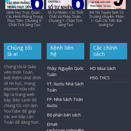
Hình Học Trực Quan –
Số Tự Nhiên- Các Tính
Đề Thi Tuyển Sinh 10
Các Hình Phẳng Trong
Chất Và Phép Toán-
Trường chuyên- Phần
Thực Tiễn- Chương 3-
Chương 1- Chân Trời
1- Giải Chi Tiết- Bài
Chân Trời Sáng Tạo
Sáng Tạo
tương tự-
Chúng tôi
Kênh liên
Các chính
là ai
hệ
sách
Chúng tôi là Giáo
Thầy: Nguyễn Quốc
HD Mua Sách
viên môn Toán,
Tuấn
biết thêm chút đỉnh
HSG THCS
về tin học, mạng
YT: Xuctu Nhà Sách
internet nữa nên
Toán
lập ra trang web
FP: Nhà Sách Toán
này. Bên cạnh đó
chúng tôi còn làm
Xuctu
YouTube để giúp
Bộ phận bán sách
các em tiếp cận
Toán dễ dàng hơn.
Email:
sach.toan.online@g