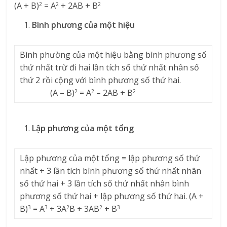
(A + B)
= A
+ 2AB + B
2
2
2
Bình phương của một hiệu
Bình phường của một hiệu bằng bình phương số
thứ nhất trừ đi hai lần tích số thứ nhất nhân số
thứ 2 rồi cộng với bình phương số thứ hai.
(A – B)
= A
– 2AB + B
2
2
2
Lập phương của một tổng
Lập phương của một tổng = lập phương số thứ
nhất + 3 lần tích bình phương số thứ nhất nhân
số thứ hai + 3 lần tích số thứ nhất nhân bình
phương số thứ hai + lập phương số thứ hai. (A +
B)
= A
+ 3A
B + 3AB
+ B
3
3
2
2
3