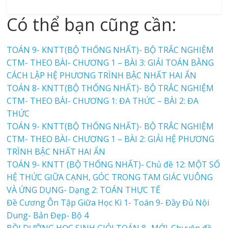
Có thể bạn cũng cần:
TOÁN 9- KNTT(BỘ THỐNG NHẤT)- BỘ TRẮC NGHIỆM
CTM- THEO BÀI- CHƯƠNG 1 – BÀI 3: GIẢI TOÁN BẰNG
CÁCH LẬP HỆ PHƯƠNG TRÌNH BẬC NHẤT HAI ẨN
TOÁN 8- KNTT(BỘ THỐNG NHẤT)- BỘ TRẮC NGHIỆM
CTM- THEO BÀI- CHƯƠNG 1: ĐA THỨC – BÀI 2: ĐA
THỨC
TOÁN 9- KNTT(BỘ THỐNG NHẤT)- BỘ TRẮC NGHIỆM
CTM- THEO BÀI- CHƯƠNG 1 – BÀI 2: GIẢI HỆ PHƯƠNG
TRÌNH BẬC NHẤT HAI ẨN
TOÁN 9- KNTT (BỘ THỐNG NHẤT)- Chủ đề 12: MỘT SỐ
HỆ THỨC GIỮA CẠNH, GÓC TRONG TAM GIÁC VUÔNG
VÀ ỨNG DỤNG- Dạng 2: TOÁN THỰC TẾ
Đề Cương Ôn Tập Giữa Học Kì 1- Toán 9- Đầy Đủ Nội
Dung- Bản Đẹp- Bộ 4
BỒI DƯỠNG HỌC SINH GIỎI TOÁN 8- MỚI-Chuyên đề