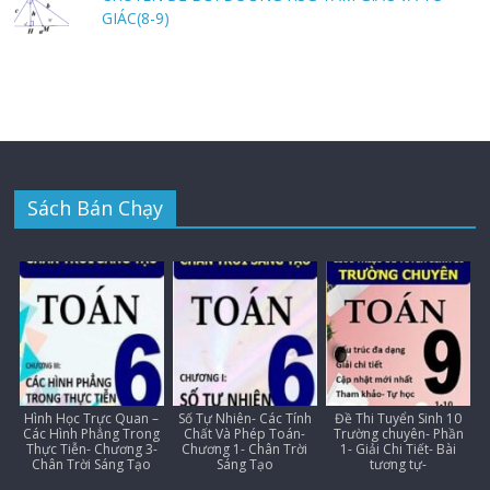
GIÁC(8-9)
Sách Bán Chạy
Hình Học Trực Quan –
Số Tự Nhiên- Các Tính
Đề Thi Tuyển Sinh 10
Các Hình Phẳng Trong
Chất Và Phép Toán-
Trường chuyên- Phần
Thực Tiễn- Chương 3-
Chương 1- Chân Trời
1- Giải Chi Tiết- Bài
Chân Trời Sáng Tạo
Sáng Tạo
tương tự-