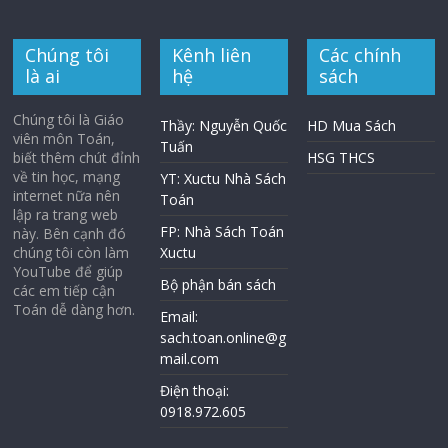
Chúng tôi
Kênh liên
Các chính
là ai
hệ
sách
Chúng tôi là Giáo
Thầy: Nguyễn Quốc
HD Mua Sách
viên môn Toán,
Tuấn
biết thêm chút đỉnh
HSG THCS
về tin học, mạng
YT: Xuctu Nhà Sách
internet nữa nên
Toán
lập ra trang web
FP: Nhà Sách Toán
này. Bên cạnh đó
chúng tôi còn làm
Xuctu
YouTube để giúp
Bộ phận bán sách
các em tiếp cận
Toán dễ dàng hơn.
Email:
sach.toan.online@g
mail.com
Điện thoại:
0918.972.605