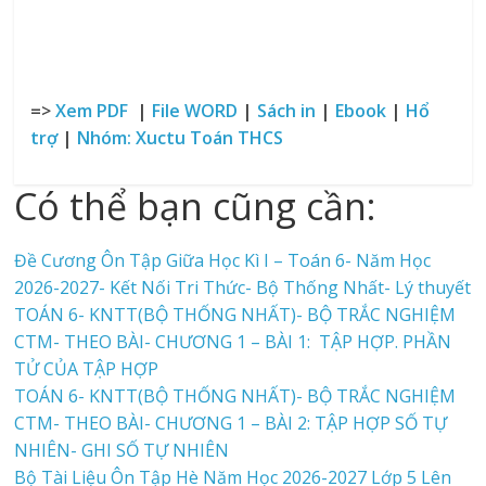
=>
Xem PDF
|
File WORD
|
Sách in
|
Ebook
|
Hổ
trợ
|
Nhóm: Xuctu Toán THCS
Có thể bạn cũng cần:
Đề Cương Ôn Tập Giữa Học Kì I – Toán 6- Năm Học
2026-2027- Kết Nối Tri Thức- Bộ Thống Nhất- Lý thuyết
TOÁN 6- KNTT(BỘ THỐNG NHẤT)- BỘ TRẮC NGHIỆM
CTM- THEO BÀI- CHƯƠNG 1 – BÀI 1: TẬP HỢP. PHẦN
TỬ CỦA TẬP HỢP
TOÁN 6- KNTT(BỘ THỐNG NHẤT)- BỘ TRẮC NGHIỆM
CTM- THEO BÀI- CHƯƠNG 1 – BÀI 2: TẬP HỢP SỐ TỰ
NHIÊN- GHI SỐ TỰ NHIÊN
Bộ Tài Liệu Ôn Tập Hè Năm Học 2026-2027 Lớp 5 Lên