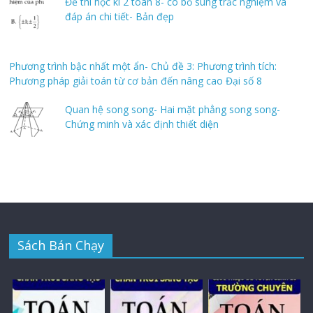
Đề thi học kì 2 toán 8- có bổ sung trắc nghiệm và
đáp án chi tiết- Bản đẹp
Phương trình bậc nhất một ẩn- Chủ đề 3: Phương trình tích:
Phương pháp giải toán từ cơ bản đến nâng cao Đại số 8
Quan hệ song song- Hai mặt phẳng song song-
Chứng minh và xác định thiết diện
Sách Bán Chạy