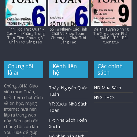
Hình Học Trực Quan –
Số Tự Nhiên- Các Tính
Đề Thi Tuyển Sinh 10
Các Hình Phẳng Trong
Chất Và Phép Toán-
Trường chuyên- Phần
Thực Tiễn- Chương 3-
Chương 1- Chân Trời
1- Giải Chi Tiết- Bài
Chân Trời Sáng Tạo
Sáng Tạo
tương tự-
Chúng tôi
Kênh liên
Các chính
là ai
hệ
sách
Chúng tôi là Giáo
Thầy: Nguyễn Quốc
HD Mua Sách
viên môn Toán,
Tuấn
biết thêm chút đỉnh
HSG THCS
về tin học, mạng
YT: Xuctu Nhà Sách
internet nữa nên
Toán
lập ra trang web
FP: Nhà Sách Toán
này. Bên cạnh đó
chúng tôi còn làm
Xuctu
YouTube để giúp
Bộ phận bán sách