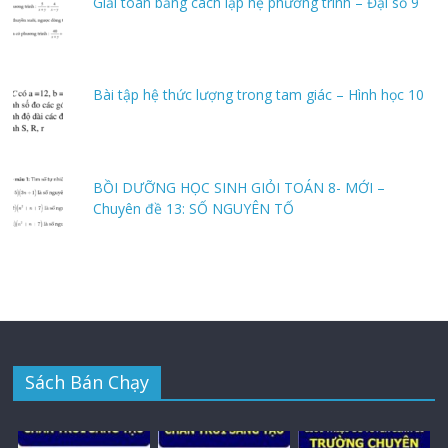
Giải toán bằng cách lập hệ phương trình – Đại số 9
Bài tập hệ thức lượng trong tam giác – Hình học 10
BỒI DƯỠNG HỌC SINH GIỎI TOÁN 8- MỚI –
Chuyên đề 13: SỐ NGUYÊN TỐ
Sách Bán Chạy