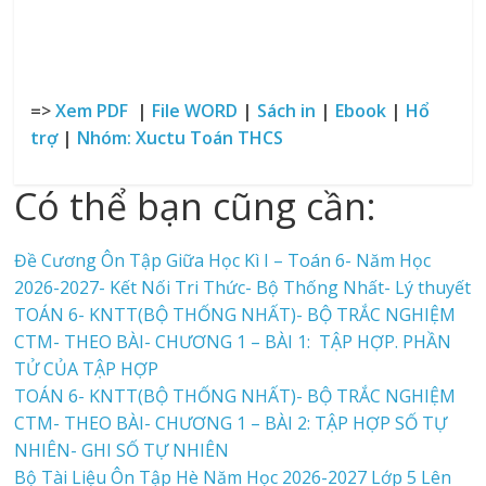
=>
Xem PDF
|
File WORD
|
Sách in
|
Ebook
|
Hổ
trợ
|
Nhóm: Xuctu Toán THCS
Có thể bạn cũng cần:
Đề Cương Ôn Tập Giữa Học Kì I – Toán 6- Năm Học
2026-2027- Kết Nối Tri Thức- Bộ Thống Nhất- Lý thuyết
TOÁN 6- KNTT(BỘ THỐNG NHẤT)- BỘ TRẮC NGHIỆM
CTM- THEO BÀI- CHƯƠNG 1 – BÀI 1: TẬP HỢP. PHẦN
TỬ CỦA TẬP HỢP
TOÁN 6- KNTT(BỘ THỐNG NHẤT)- BỘ TRẮC NGHIỆM
CTM- THEO BÀI- CHƯƠNG 1 – BÀI 2: TẬP HỢP SỐ TỰ
NHIÊN- GHI SỐ TỰ NHIÊN
Bộ Tài Liệu Ôn Tập Hè Năm Học 2026-2027 Lớp 5 Lên