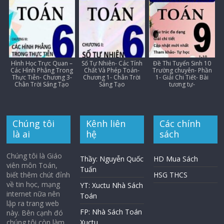
Hình Học Trực Quan –
Số Tự Nhiên- Các Tính
Đề Thi Tuyển Sinh 10
Các Hình Phẳng Trong
Chất Và Phép Toán-
Trường chuyên- Phần
Thực Tiễn- Chương 3-
Chương 1- Chân Trời
1- Giải Chi Tiết- Bài
Chân Trời Sáng Tạo
Sáng Tạo
tương tự-
Chúng tôi
Kênh liên
Các chính
là ai
hệ
sách
Chúng tôi là Giáo
Thầy: Nguyễn Quốc
HD Mua Sách
viên môn Toán,
Tuấn
biết thêm chút đỉnh
HSG THCS
về tin học, mạng
YT: Xuctu Nhà Sách
internet nữa nên
Toán
lập ra trang web
FP: Nhà Sách Toán
này. Bên cạnh đó
chúng tôi còn làm
Xuctu