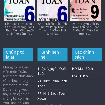
Hình Học Trực Quan –
Số Tự Nhiên- Các Tính
Đề Thi Tuyển Sinh 10
Các Hình Phẳng Trong
Chất Và Phép Toán-
Trường chuyên- Phần
Thực Tiễn- Chương 3-
Chương 1- Chân Trời
1- Giải Chi Tiết- Bài
Chân Trời Sáng Tạo
Sáng Tạo
tương tự-
Chúng tôi
Kênh liên
Các chính
là ai
hệ
sách
Chúng tôi là Giáo
Thầy: Nguyễn Quốc
HD Mua Sách
viên môn Toán,
Tuấn
biết thêm chút đỉnh
HSG THCS
về tin học, mạng
YT: Xuctu Nhà Sách
internet nữa nên
Toán
lập ra trang web
FP: Nhà Sách Toán
này. Bên cạnh đó
chúng tôi còn làm
Xuctu
YouTube để giúp