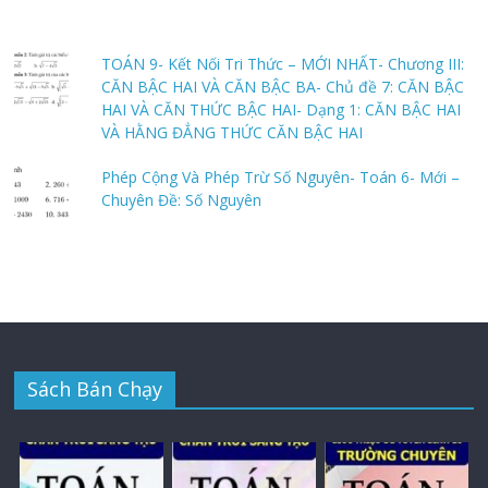
TOÁN 9- Kết Nối Tri Thức – MỚI NHẤT- Chương III:
CĂN BẬC HAI VÀ CĂN BẬC BA- Chủ đề 7: CĂN BẬC
HAI VÀ CĂN THỨC BẬC HAI- Dạng 1: CĂN BẬC HAI
VÀ HẰNG ĐẲNG THỨC CĂN BẬC HAI
Phép Cộng Và Phép Trừ Số Nguyên- Toán 6- Mới –
Chuyên Đề: Số Nguyên
Sách Bán Chạy