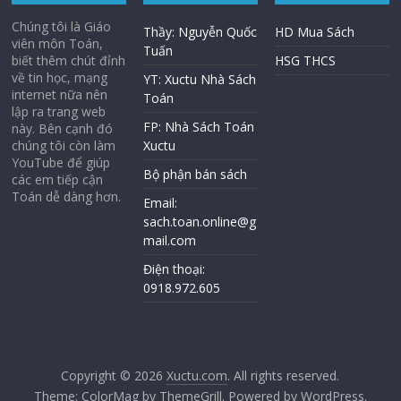
Chúng tôi là Giáo
Thầy: Nguyễn Quốc
HD Mua Sách
viên môn Toán,
Tuấn
biết thêm chút đỉnh
HSG THCS
về tin học, mạng
YT: Xuctu Nhà Sách
internet nữa nên
Toán
lập ra trang web
FP: Nhà Sách Toán
này. Bên cạnh đó
chúng tôi còn làm
Xuctu
YouTube để giúp
Bộ phận bán sách
các em tiếp cận
Toán dễ dàng hơn.
Email:
sach.toan.online@g
mail.com
Điện thoại:
0918.972.605
Copyright © 2026
Xuctu.com
. All rights reserved.
Theme:
ColorMag
by ThemeGrill. Powered by
WordPress
.