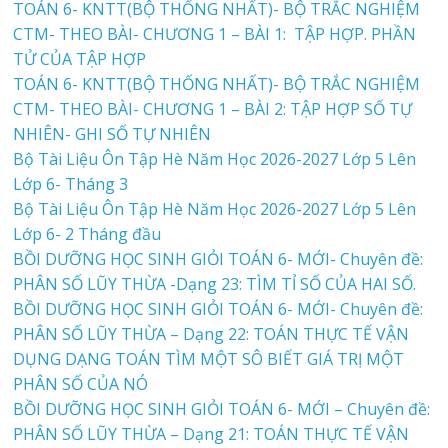
TOÁN 6- KNTT(BỘ THỐNG NHẤT)- BỘ TRẮC NGHIỆM
CTM- THEO BÀI- CHƯƠNG 1 – BÀI 1: TẬP HỢP. PHẦN
TỬ CỦA TẬP HỢP
TOÁN 6- KNTT(BỘ THỐNG NHẤT)- BỘ TRẮC NGHIỆM
CTM- THEO BÀI- CHƯƠNG 1 – BÀI 2: TẬP HỢP SỐ TỰ
NHIÊN- GHI SỐ TỰ NHIÊN
Bộ Tài Liệu Ôn Tập Hè Năm Học 2026-2027 Lớp 5 Lên
Lớp 6- Tháng 3
Bộ Tài Liệu Ôn Tập Hè Năm Học 2026-2027 Lớp 5 Lên
Lớp 6- 2 Tháng đầu
BỒI DƯỠNG HỌC SINH GIỎI TOÁN 6- MỚI- Chuyên đề:
PHÂN SỐ LŨY THỪA -Dạng 23: TÌM TỈ SỐ CỦA HAI SỐ.
BỒI DƯỠNG HỌC SINH GIỎI TOÁN 6- MỚI- Chuyên đề:
PHÂN SỐ LŨY THỪA – Dạng 22: TOÁN THỰC TẾ VẬN
DỤNG DẠNG TOÁN TÌM MỘT SÔ BIẾT GIÁ TRỊ MỘT
PHÂN SỐ CỦA NÓ
BỒI DƯỠNG HỌC SINH GIỎI TOÁN 6- MỚI – Chuyên đề:
PHÂN SỐ LŨY THỪA – Dạng 21: TOÁN THỰC TẾ VẬN