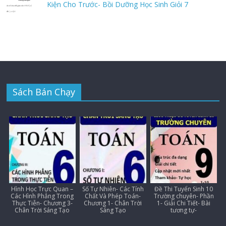
Kiện Cho Trước- Bồi Dưỡng Học Sinh Giỏi 7
Sách Bán Chạy
Hình Học Trực Quan –
Số Tự Nhiên- Các Tính
Đề Thi Tuyển Sinh 10
Các Hình Phẳng Trong
Chất Và Phép Toán-
Trường chuyên- Phần
Thực Tiễn- Chương 3-
Chương 1- Chân Trời
1- Giải Chi Tiết- Bài
Chân Trời Sáng Tạo
Sáng Tạo
tương tự-