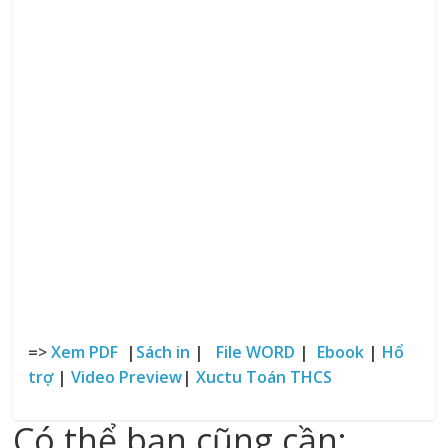
=>
Xem PDF
|
Sách in
|
File WORD
|
Ebook
|
Hổ
trợ
|
Video Preview
|
Xuctu Toán THCS
Có thể bạn cũng cần: