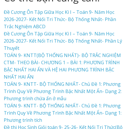
Đề Cương Ôn Tập Giữa Học Kì I – Toán 9- Năm Học
2026-2027- Kết Nối Tri Thức- Bộ Thống Nhất- Phần
Trắc Nghiệm ABCD
Đề Cương Ôn Tập Giữa Học Kì I – Toán 9- Năm Học
2026-2027- Kết Nối Tri Thức- Bộ Thống Nhất- Phần Lý
Thuyết
TOÁN 9- KNTT(BỘ THỐNG NHẤT)- BỘ TRẮC NGHIỆM
CTM- THEO BÀI- CHƯƠNG 1 – BÀI 1: PHƯƠNG TRÌNH
BẬC NHẤT HAI ẨN VÀ HỆ HAI PHƯƠNG TRÌNH BẬC
NHẤT HAI ẨN
TOÁN 9- KNTT- BỘ THỐNG NHẤT- Chủ Đề 1: Phương
Trình Quy Về Phương Trình Bậc Nhất Một Ẩn- Dạng 2:
Phương trình chứa ẩn ở mẫu
TOÁN 9- KNTT- BỘ THỐNG NHẤT- Chủ Đề 1: Phương
Trình Quy Về Phương Trình Bậc Nhất Một Ẩn- Dạng 1:
Phương trình tích
Đề thi Học Sinh Giỏi toán 9- 25-26- Kết Nối Tri Thức(Bộ