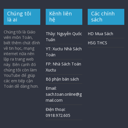
Chúng tôi
Kênh liên
Các chính
là ai
hệ
sách
Chúng tôi là Giáo
Thầy: Nguyễn Quốc
HD Mua Sách
viên môn Toán,
Tuấn
biết thêm chút đỉnh
HSG THCS
về tin học, mạng
YT: Xuctu Nhà Sách
internet nữa nên
Toán
lập ra trang web
FP: Nhà Sách Toán
này. Bên cạnh đó
chúng tôi còn làm
Xuctu
YouTube để giúp
Bộ phận bán sách
các em tiếp cận
Toán dễ dàng hơn.
Email:
sach.toan.online@g
mail.com
Điện thoại:
0918.972.605