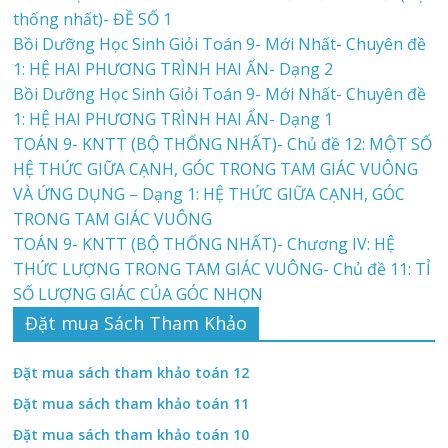
thống nhất)- ĐỀ SỐ 1
Bồi Dưỡng Học Sinh Giỏi Toán 9- Mới Nhất- Chuyên đề
1: HỆ HAI PHƯƠNG TRÌNH HAI ẨN- Dạng 2
Bồi Dưỡng Học Sinh Giỏi Toán 9- Mới Nhất- Chuyên đề
1: HỆ HAI PHƯƠNG TRÌNH HAI ẨN- Dạng 1
TOÁN 9- KNTT (BỘ THỐNG NHẤT)- Chủ đề 12: MỘT SỐ
HỆ THỨC GIỮA CẠNH, GÓC TRONG TAM GIÁC VUÔNG
VÀ ỨNG DỤNG – Dạng 1: HỆ THỨC GIỮA CẠNH, GÓC
TRONG TAM GIÁC VUÔNG
TOÁN 9- KNTT (BỘ THỐNG NHẤT)- Chương IV: HỆ
THỨC LƯỢNG TRONG TAM GIÁC VUÔNG- Chủ đề 11: TỈ
SỐ LƯỢNG GIÁC CỦA GÓC NHỌN
Đặt mua Sách Tham Khảo
Đặt mua sách tham khảo toán 12
Đặt mua sách tham khảo toán 11
Đặt mua sách tham khảo toán 10