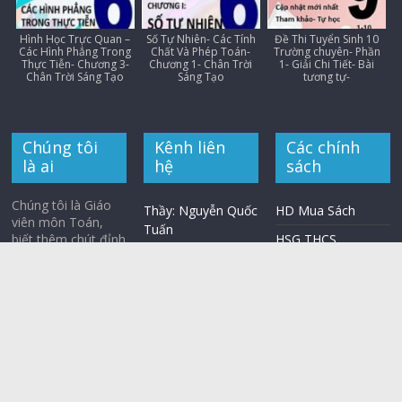
Hình Học Trực Quan –
Số Tự Nhiên- Các Tính
Đề Thi Tuyển Sinh 10
Các Hình Phẳng Trong
Chất Và Phép Toán-
Trường chuyên- Phần
Thực Tiễn- Chương 3-
Chương 1- Chân Trời
1- Giải Chi Tiết- Bài
Chân Trời Sáng Tạo
Sáng Tạo
tương tự-
Chúng tôi
Kênh liên
Các chính
là ai
hệ
sách
Chúng tôi là Giáo
Thầy: Nguyễn Quốc
HD Mua Sách
viên môn Toán,
Tuấn
biết thêm chút đỉnh
HSG THCS
về tin học, mạng
YT: Xuctu Nhà Sách
internet nữa nên
Toán
lập ra trang web
FP: Nhà Sách Toán
này. Bên cạnh đó
chúng tôi còn làm
Xuctu
YouTube để giúp
Bộ phận bán sách
các em tiếp cận
Toán dễ dàng hơn.
Email:
sach.toan.online@g