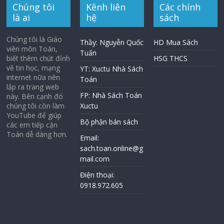
Chúng tôi
Kênh liên
Các chính
là ai
hệ
sách
Chúng tôi là Giáo
Thầy: Nguyễn Quốc
HD Mua Sách
viên môn Toán,
Tuấn
biết thêm chút đỉnh
HSG THCS
về tin học, mạng
YT: Xuctu Nhà Sách
internet nữa nên
Toán
lập ra trang web
FP: Nhà Sách Toán
này. Bên cạnh đó
chúng tôi còn làm
Xuctu
YouTube để giúp
Bộ phận bán sách
các em tiếp cận
Toán dễ dàng hơn.
Email:
sach.toan.online@g
mail.com
Điện thoại:
0918.972.605