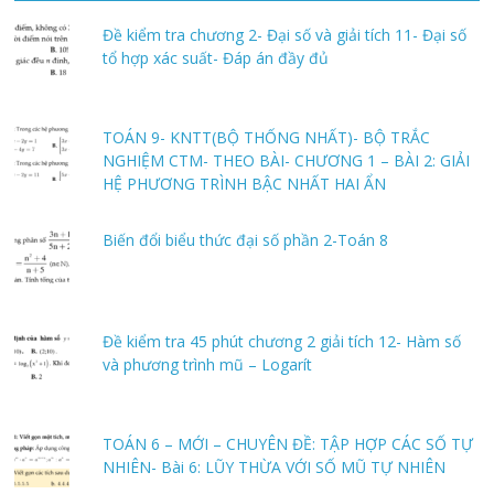
Đề kiểm tra chương 2- Đại số và giải tích 11- Đại số
tổ hợp xác suất- Đáp án đầy đủ
TOÁN 9- KNTT(BỘ THỐNG NHẤT)- BỘ TRẮC
NGHIỆM CTM- THEO BÀI- CHƯƠNG 1 – BÀI 2: GIẢI
HỆ PHƯƠNG TRÌNH BẬC NHẤT HAI ẨN
Biến đổi biểu thức đại số phần 2-Toán 8
Đề kiểm tra 45 phút chương 2 giải tích 12- Hàm số
và phương trình mũ – Logarít
TOÁN 6 – MỚI – CHUYÊN ĐỀ: TẬP HỢP CÁC SỐ TỰ
NHIÊN- Bài 6: LŨY THỪA VỚI SỐ MŨ TỰ NHIÊN