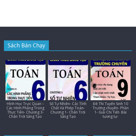
Sách Bán Chạy
Hình Học Trực Quan –
Số Tự Nhiên- Các Tính
Đề Thi Tuyển Sinh 10
Các Hình Phẳng Trong
Chất Và Phép Toán-
Trường chuyên- Phần
Thực Tiễn- Chương 3-
Chương 1- Chân Trời
1- Giải Chi Tiết- Bài
Chân Trời Sáng Tạo
Sáng Tạo
tương tự-