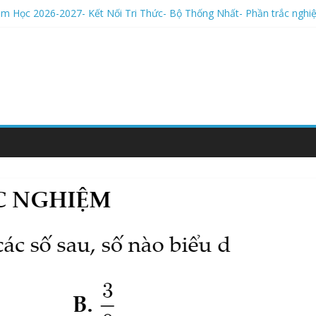
m Học 2026-2027- Kết Nối Tri Thức- Bộ Thống Nhất- Tự luận
ăm Học 2026-2027- Kết Nối Tri Thức- Bộ Thống Nhất- Phần trắc ng
ăm Học 2026-2027- Kết Nối Tri Thức- Bộ Thống Nhất- Phần Trắc Ng
ăm Học 2026-2027- Kết Nối Tri Thức- Bộ Thống Nhất- LÝ THUYẾT
3 | Toán 7- Chương I- Số Hữu Tỉ- NQT dạy cho 2014