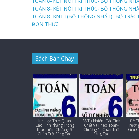
TOÁN 8- KẾT NỐI TRI THỨC- BỘ THỐNG NHẤT
TOÁN 8- KẾT NỐI TRI THỨC- BỘ THỐNG NHẤT-
TOÁN 8- KNTT(BỘ THỐNG NHẤT)- BỘ TRẮC N
ĐƠN THỨC
Sách Bán Chạy
Hình Học Trực Quan –
Số Tự Nhiên- Các Tính
Đề Th
Các Hình Phẳng Trong
Chất Và Phép Toán-
Trường
Thực Tiễn- Chương 3-
Chương 1- Chân Trời
Giải C
Chân Trời Sáng Tạo
Sáng Tạo