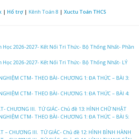
k
|
Hổ trợ
|
Kênh Toán 8
|
Xuctu Toán THCS
m Học 2026-2027- Kết Nối Tri Thức- Bộ Thống Nhất- Phần
m Học 2026-2027- Kết Nối Tri Thức- Bộ Thống Nhất- LÝ
GHIỆM CTM- THEO BÀI- CHƯƠNG 1: ĐA THỨC – BÀI 3:
GHIỆM CTM- THEO BÀI- CHƯƠNG 1: ĐA THỨC – BÀI 4:
- CHƯƠNG III. TỨ GIÁC- Chủ đề 13: HÌNH CHỮ NHẬT
GHIỆM CTM- THEO BÀI- CHƯƠNG 1: ĐA THỨC – BÀI 5:
 – CHƯƠNG III. TỨ GIÁC- Chủ đề 12: HÌNH BÌNH HÀNH