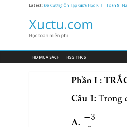
Đề Cương Ôn Tập Giữa Học Kì I – Toán 7- Nă
Skip
Latest:
Đề Cương Ôn Tập Giữa Học Kì I – Toán 8- N
to
Đề Cương Ôn Tập Giữa Học Kì I – Toán 9- N
content
Xuctu.com
Đề Cương Ôn Tập Giữa Học Kì I – Toán 8- N
Cộng Trừ Nhân Chia Số Hữu Tỉ- Tìm X- Phần 
Học toán miễn phí
HD MUA SÁCH
HSG THCS