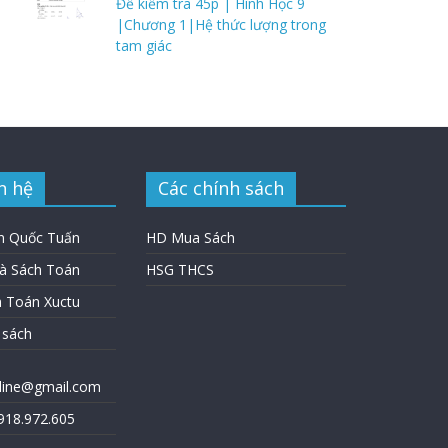
Đề kiểm tra 45p | Hình Học 9
|Chương 1|Hệ thức lượng trong
tam giác
n hệ
Các chính sách
n Quốc Tuấn
HD Mua Sách
hà Sách Toán
HSG THCS
h Toán Xuctu
 sách
nline@gmail.com
0918.972.605