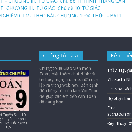
 – CHƯƠNG III. TỨ GIÁC- Chủ đề 11: HÌNH THANG CÂN
 CHƯƠNG III. TỨ GIÁC- Chủ đề 10: TỨ GIÁC
GHIỆM CTM- THEO BÀI- CHƯƠNG 1: ĐA THỨC – BÀI 1:
Chúng tôi là ai
Kênh liê
Chúng tôi là Giáo viên môn
Thầy: Nguyễ
Toán, biết thêm chút đỉnh về
tin học, mạng internet nữa nên
YT: Xuctu N
lập ra trang web này. Bên cạnh
FP: Nhà Sác
đó chúng tôi còn làm YouTube
để giúp các em tiếp cận Toán
Bộ phận bán
dễ dàng hơn.
Email:
sach.toan.o
i Tuyển Sinh 10
 chuyên- Phần 1-
hi Tiết- Bài tương
Điện thoại: 
tự-