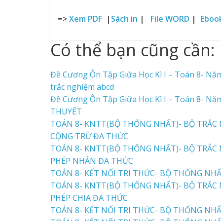
=>
Xem PDF
|
Sách in
|
File WORD
|
Eboo
Có thể bạn cũng cần:
Đề Cương Ôn Tập Giữa Học Kì I – Toán 8- Nă
trắc nghiệm abcd
Đề Cương Ôn Tập Giữa Học Kì I – Toán 8- Nă
THUYẾT
TOÁN 8- KNTT(BỘ THỐNG NHẤT)- BỘ TRẮC N
CỘNG TRỪ ĐA THỨC
TOÁN 8- KNTT(BỘ THỐNG NHẤT)- BỘ TRẮC N
PHÉP NHÂN ĐA THỨC
TOÁN 8- KẾT NỐI TRI THỨC- BỘ THỐNG NHẤT
TOÁN 8- KNTT(BỘ THỐNG NHẤT)- BỘ TRẮC N
PHÉP CHIA ĐA THỨC
TOÁN 8- KẾT NỐI TRI THỨC- BỘ THỐNG NHẤT