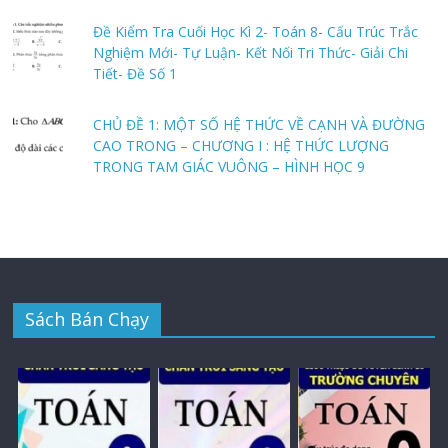
Đề Kiểm Tra Cuối Học Kì 2- Toán 8- Cấu Trúc Trắc
Nghiệm Mới- Tự Luận- Kết Nối Tri Thức- Giải Chi
Tiết- Đề Số 1
CHỦ ĐỀ 1: MỘT SỐ HỆ THỨC VỀ CẠNH VÀ ĐƯỜNG
CAO TRONG – CHƯƠNG I : HỆ THỨC LƯỢNG
TRONG TAM GIÁC VUÔNG – HÌNH HỌC 9
Sách Bán Chạy