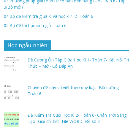
03:Phương pháp giải toán từ cơ bản đến nâng cao-Toán 6- Tập
3(Bộ mới)
04:Bộ đề kiểm tra giữa kì và học kì 1-2- Toán 6
05:Bộ đề thi học sinh giỏi Toán 6
Học ngẫu nhiên
Đề Cương Ôn Tập Giữa Học Kì 1- Toán 7- Kết Nối Tri
Thức – Mới- Có Đáp Án
Chuyên đề dãy số viết theo quy luật- Bồi dưỡng
Toán 6
Đề Kiểm Tra Cuối Học Kì 2- Toán 6- Chân Trời Sáng
Tạo- Giải chi tiết- File WORD- Đề số 3