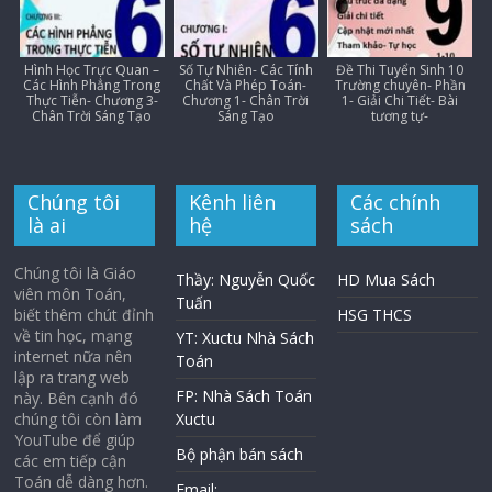
Hình Học Trực Quan –
Số Tự Nhiên- Các Tính
Đề Thi Tuyển Sinh 10
Các Hình Phẳng Trong
Chất Và Phép Toán-
Trường chuyên- Phần
Thực Tiễn- Chương 3-
Chương 1- Chân Trời
1- Giải Chi Tiết- Bài
Chân Trời Sáng Tạo
Sáng Tạo
tương tự-
Chúng tôi
Kênh liên
Các chính
là ai
hệ
sách
Chúng tôi là Giáo
Thầy: Nguyễn Quốc
HD Mua Sách
viên môn Toán,
Tuấn
biết thêm chút đỉnh
HSG THCS
về tin học, mạng
YT: Xuctu Nhà Sách
internet nữa nên
Toán
lập ra trang web
FP: Nhà Sách Toán
này. Bên cạnh đó
chúng tôi còn làm
Xuctu
YouTube để giúp
Bộ phận bán sách
các em tiếp cận
Toán dễ dàng hơn.
Email: