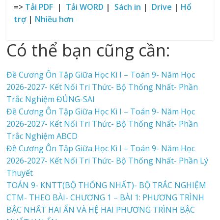
=>
Tải PDF
|
Tải WORD
|
Sách in
|
Drive
|
Hổ
trợ
|
Nhiều hơn
Có thể bạn cũng cần:
Đề Cương Ôn Tập Giữa Học Kì I – Toán 9- Năm Học
2026-2027- Kết Nối Tri Thức- Bộ Thống Nhất- Phần
Trắc Nghiệm ĐÚNG-SAI
Đề Cương Ôn Tập Giữa Học Kì I – Toán 9- Năm Học
2026-2027- Kết Nối Tri Thức- Bộ Thống Nhất- Phần
Trắc Nghiệm ABCD
Đề Cương Ôn Tập Giữa Học Kì I – Toán 9- Năm Học
2026-2027- Kết Nối Tri Thức- Bộ Thống Nhất- Phần Lý
Thuyết
TOÁN 9- KNTT(BỘ THỐNG NHẤT)- BỘ TRẮC NGHIỆM
CTM- THEO BÀI- CHƯƠNG 1 – BÀI 1: PHƯƠNG TRÌNH
BẬC NHẤT HAI ẨN VÀ HỆ HAI PHƯƠNG TRÌNH BẬC