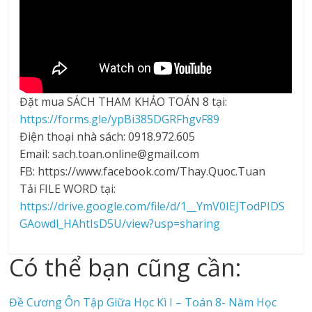
Đặt mua SÁCH THAM KHẢO TOÁN 8 tại:
https://forms.gle/ypBi385DGRFhgvF89
Điện thoại nhà sách: 0918.972.605
Email: sach.toan.online@gmail.com
FB: https://www.facebook.com/Thay.Quoc.Tuan
Tải FILE WORD tại:
https://drive.google.com/file/d/1__YmV0IEJTodPIDS
GAowdl_HAhtIsD5U/view?usp=sharing
Có thể bạn cũng cần:
Đề Cương Ôn Tập Giữa Học Kì I – Toán 8- Năm Học