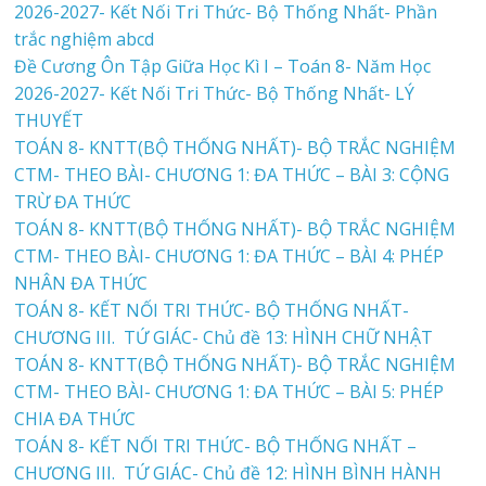
2026-2027- Kết Nối Tri Thức- Bộ Thống Nhất- Phần
trắc nghiệm abcd
Đề Cương Ôn Tập Giữa Học Kì I – Toán 8- Năm Học
2026-2027- Kết Nối Tri Thức- Bộ Thống Nhất- LÝ
THUYẾT
TOÁN 8- KNTT(BỘ THỐNG NHẤT)- BỘ TRẮC NGHIỆM
CTM- THEO BÀI- CHƯƠNG 1: ĐA THỨC – BÀI 3: CỘNG
TRỪ ĐA THỨC
TOÁN 8- KNTT(BỘ THỐNG NHẤT)- BỘ TRẮC NGHIỆM
CTM- THEO BÀI- CHƯƠNG 1: ĐA THỨC – BÀI 4: PHÉP
NHÂN ĐA THỨC
TOÁN 8- KẾT NỐI TRI THỨC- BỘ THỐNG NHẤT-
CHƯƠNG III. TỨ GIÁC- Chủ đề 13: HÌNH CHỮ NHẬT
TOÁN 8- KNTT(BỘ THỐNG NHẤT)- BỘ TRẮC NGHIỆM
CTM- THEO BÀI- CHƯƠNG 1: ĐA THỨC – BÀI 5: PHÉP
CHIA ĐA THỨC
TOÁN 8- KẾT NỐI TRI THỨC- BỘ THỐNG NHẤT –
CHƯƠNG III. TỨ GIÁC- Chủ đề 12: HÌNH BÌNH HÀNH