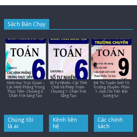
Sách Bán Chạy
Hình Học Trực Quan –
Số Tự Nhiên- Các Tính
Đề Thi Tuyển Sinh 10
Các Hình Phẳng Trong
Chất Và Phép Toán-
Trường chuyên- Phần
Thực Tiễn- Chương 3-
Chương 1- Chân Trời
1- Giải Chi Tiết- Bài
Chân Trời Sáng Tạo
Sáng Tạo
tương tự-
Chúng tôi
Kênh liên
Các chính
là ai
hệ
sách