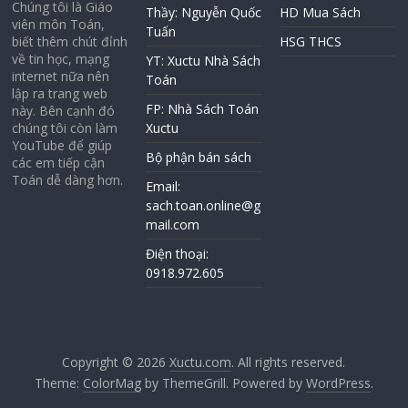
Chúng tôi là Giáo
Thầy: Nguyễn Quốc
HD Mua Sách
viên môn Toán,
Tuấn
biết thêm chút đỉnh
HSG THCS
về tin học, mạng
YT: Xuctu Nhà Sách
internet nữa nên
Toán
lập ra trang web
FP: Nhà Sách Toán
này. Bên cạnh đó
chúng tôi còn làm
Xuctu
YouTube để giúp
Bộ phận bán sách
các em tiếp cận
Toán dễ dàng hơn.
Email:
sach.toan.online@g
mail.com
Điện thoại:
0918.972.605
Copyright © 2026
Xuctu.com
. All rights reserved.
Theme:
ColorMag
by ThemeGrill. Powered by
WordPress
.