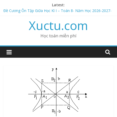
Skip
Latest:
to
Đề Cương Ôn Tập Giữa Học Kì I – Toán 8- Năm Học 2026-2027-
content
Kết Nối Tri Thức- Bộ Thống Nhất- LÝ THUYẾT
Xuctu.com
Đề Cương Ôn Tập Giữa Học Kì I – Toán 9- Năm Học 2026-2027-
Kết Nối Tri Thức- Bộ Thống Nhất- Phần Trắc Nghiệm ĐÚNG-SAI
Đề Cương Ôn Tập Giữa Học Kì I – Toán 7- Năm Học 2026-2027-
Học toán miễn phí
Kết Nối Tri Thức- Bộ Thống Nhất- Tự luận
Đề Cương Ôn Tập Giữa Học Kì I – Toán 8- Năm Học 2026-2027-
Kết Nối Tri Thức- Bộ Thống Nhất- Phần trắc nghiệm abcd
Đề Cương Ôn Tập Giữa Học Kì I – Toán 9- Năm Học 2026-2027-
Kết Nối Tri Thức- Bộ Thống Nhất- Phần Trắc Nghiệm ABCD