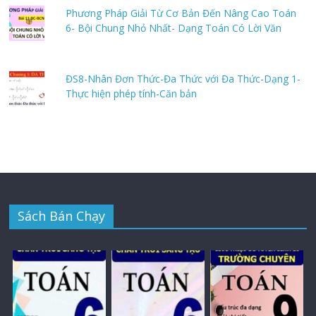
Phương Pháp Giải Từ Cơ Bản Đến Nâng Cao Toán
6- Bội Chung Nhỏ Nhất- Dạng Toán Có Lời Văn
ĐS8-Nhân Đơn Thức-Đa Thức với Đa Thức-Dạng 1-
Thực hiện phép tính-Căn bản
Sách Bán Chạy