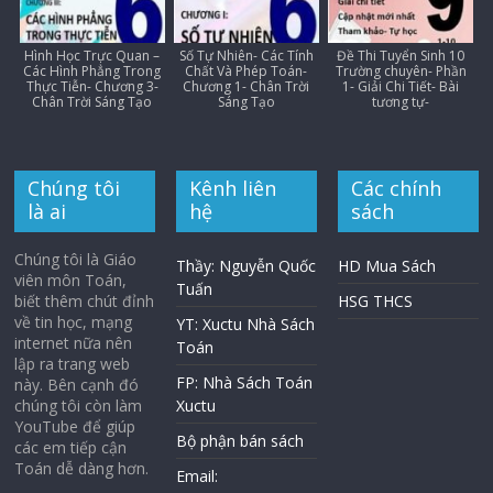
Hình Học Trực Quan –
Số Tự Nhiên- Các Tính
Đề Thi Tuyển Sinh 10
Các Hình Phẳng Trong
Chất Và Phép Toán-
Trường chuyên- Phần
Thực Tiễn- Chương 3-
Chương 1- Chân Trời
1- Giải Chi Tiết- Bài
Chân Trời Sáng Tạo
Sáng Tạo
tương tự-
Chúng tôi
Kênh liên
Các chính
là ai
hệ
sách
Chúng tôi là Giáo
Thầy: Nguyễn Quốc
HD Mua Sách
viên môn Toán,
Tuấn
biết thêm chút đỉnh
HSG THCS
về tin học, mạng
YT: Xuctu Nhà Sách
internet nữa nên
Toán
lập ra trang web
FP: Nhà Sách Toán
này. Bên cạnh đó
chúng tôi còn làm
Xuctu
YouTube để giúp
Bộ phận bán sách
các em tiếp cận
Toán dễ dàng hơn.
Email: