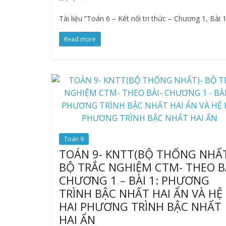
Tài liệu “Toán 6 – Kết nối tri thức – Chương 1, Bài
Read more
Toán 9
TOÁN 9- KNTT(BỘ THỐNG NHẤT
BỘ TRẮC NGHIỆM CTM- THEO B
CHƯƠNG 1 – BÀI 1: PHƯƠNG
TRÌNH BẬC NHẤT HAI ẨN VÀ HỆ
HAI PHƯƠNG TRÌNH BẬC NHẤT
HAI ẨN