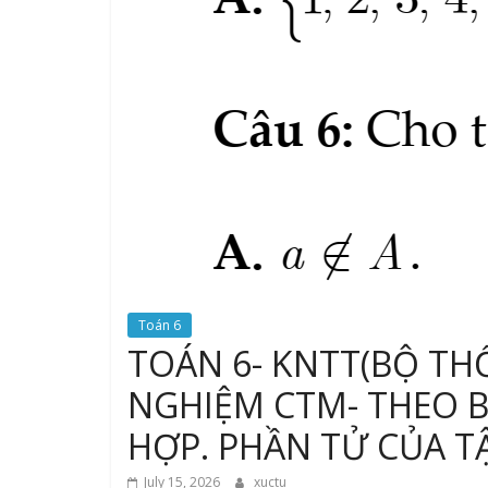
Toán 6
TOÁN 6- KNTT(BỘ TH
NGHIỆM CTM- THEO BÀ
HỢP. PHẦN TỬ CỦA T
July 15, 2026
xuctu