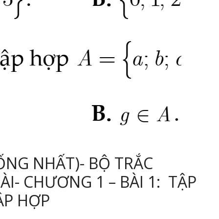
ỐNG NHẤT)- BỘ TRẮC
I- CHƯƠNG 1 – BÀI 1: TẬP
ẬP HỢP