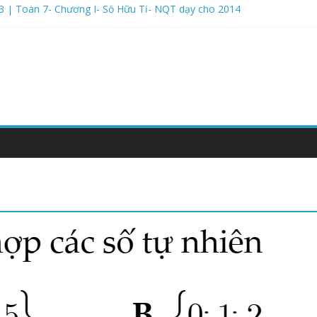
3 | Toán 7- Chương I- Số Hữu Tỉ- NQT dạy cho 2014
m Học 2026-2027- Kết Nối Tri Thức- Bộ Thống Nhất- Tự luận
ăm Học 2026-2027- Kết Nối Tri Thức- Bộ Thống Nhất- Phần trắc ng
ăm Học 2026-2027- Kết Nối Tri Thức- Bộ Thống Nhất- Phần Trắc Ng
ăm Học 2026-2027- Kết Nối Tri Thức- Bộ Thống Nhất- LÝ THUYẾT