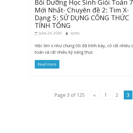
Bồi Dưỡng Học Sinh Giỏi Toán 7
Mới Nhất- Chuyên đề 2: Tìm X-
Dạng 5: SỬ DỤNG CÔNG THỨC
TÍNH TỔNG
June 24, 2026
xuctu
Việc tìm x như chúng tôi đã trình bày, có rất nhiều
toán và rất nhiều kỹ năng thực
Read more
Page 3 of 125
«
1
2
3