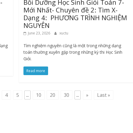
-
Bồi Dưỡng Học Sinh Giỏi Toán 7-
Mới Nhất- Chuyên đề 2: Tìm X-
Dạng 4: PHƯƠNG TRÌNH NGHIỆM
NGUYÊN
June 23, 2026
xuctu
 dạng
Tìm nghiệm nguyên cũng là một trong những dạng
toán thường xuyên gặp trong những kỳ thi Học Sinh
Giỏi.
Read more
4
5
...
10
20
30
...
»
Last »