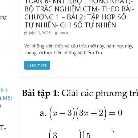
TOÁN 6- KNTT(BỘ THỐNG NHẤT)-
BỘ TRẮC NGHIỆM CTM- THEO BÀI-
CHƯƠNG 1 – BÀI 2: TẬP HỢP SỐ
ương
TỰ NHIÊN- GHI SỐ TỰ NHIÊN
July 13, 2026
xuctu
Với những kiến thức và cấu trúc mới này, năm học này,
chúng tôi thực hiện những bộ Kiểm Tra
Read more
T-