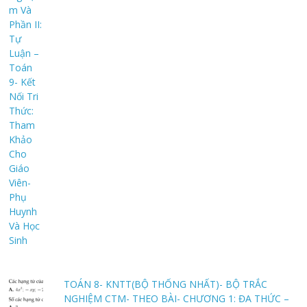
TOÁN 8- KNTT(BỘ THỐNG NHẤT)- BỘ TRẮC
NGHIỆM CTM- THEO BÀI- CHƯƠNG 1: ĐA THỨC –