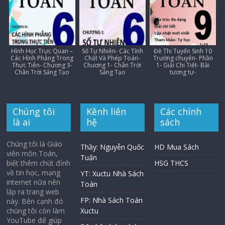
Hình Học Trực Quan –
Số Tự Nhiên- Các Tính
Đề Thi Tuyển Sinh 10
Các Hình Phẳng Trong
Chất Và Phép Toán-
Trường chuyên- Phần
Thực Tiễn- Chương 3-
Chương 1- Chân Trời
1- Giải Chi Tiết- Bài
Chân Trời Sáng Tạo
Sáng Tạo
tương tự-
Chúng tôi
Kênh liên
Các chính
là ai
hệ
sách
Chúng tôi là Giáo
Thầy: Nguyễn Quốc
HD Mua Sách
viên môn Toán,
Tuấn
biết thêm chút đỉnh
HSG THCS
về tin học, mạng
YT: Xuctu Nhà Sách
internet nữa nên
Toán
lập ra trang web
FP: Nhà Sách Toán
này. Bên cạnh đó
chúng tôi còn làm
Xuctu
YouTube để giúp