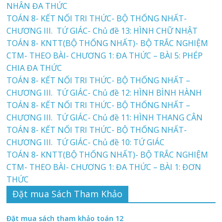
NHÂN ĐA THỨC
TOÁN 8- KẾT NỐI TRI THỨC- BỘ THỐNG NHẤT-
CHƯƠNG III. TỨ GIÁC- Chủ đề 13: HÌNH CHỮ NHẬT
TOÁN 8- KNTT(BỘ THỐNG NHẤT)- BỘ TRẮC NGHIỆM
CTM- THEO BÀI- CHƯƠNG 1: ĐA THỨC – BÀI 5: PHÉP
CHIA ĐA THỨC
TOÁN 8- KẾT NỐI TRI THỨC- BỘ THỐNG NHẤT –
CHƯƠNG III. TỨ GIÁC- Chủ đề 12: HÌNH BÌNH HÀNH
TOÁN 8- KẾT NỐI TRI THỨC- BỘ THỐNG NHẤT –
CHƯƠNG III. TỨ GIÁC- Chủ đề 11: HÌNH THANG CÂN
TOÁN 8- KẾT NỐI TRI THỨC- BỘ THỐNG NHẤT-
CHƯƠNG III. TỨ GIÁC- Chủ đề 10: TỨ GIÁC
TOÁN 8- KNTT(BỘ THỐNG NHẤT)- BỘ TRẮC NGHIỆM
CTM- THEO BÀI- CHƯƠNG 1: ĐA THỨC – BÀI 1: ĐƠN
THỨC
Đặt mua Sách Tham Khảo
Đặt mua sách tham khảo toán 12