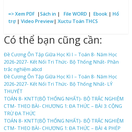
=> Xem PDF
|
Sách in
|
File WORD
|
Ebook
|
Hổ
trợ
|
Video Preview
|
Xuctu Toán THCS
Có thể bạn cũng cần:
Đề Cương Ôn Tập Giữa Học Kì I – Toán 8- Năm Học
2026-2027- Kết Nối Tri Thức- Bộ Thống Nhất- Phần
trắc nghiệm abcd
Đề Cương Ôn Tập Giữa Học Kì I – Toán 8- Năm Học
2026-2027- Kết Nối Tri Thức- Bộ Thống Nhất- LÝ
THUYẾT
TOÁN 8- KNTT(BỘ THỐNG NHẤT)- BỘ TRẮC NGHIỆM
CTM- THEO BÀI- CHƯƠNG 1: ĐA THỨC – BÀI 3: CỘNG
TRỪ ĐA THỨC
TOÁN 8- KNTT(BỘ THỐNG NHẤT)- BỘ TRẮC NGHIỆM
CTM- THEO BÀI- CHƯƠNG 1: ĐA THỨC – BÀI 4: PHÉP