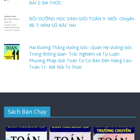
BÀI 2: ĐA THỨC
BỒI DƯỠNG HỌC SINH GIỎI TOÁN 9- MỚI- Chuyên
đề 7: HÀM SỐ BẬC HAI
Hai Đường Thẳng Vuông Góc- Quan Hệ Vuông Góc
Trong Không Gian- Trắc Nghiệm và Tự Luận:
Phương Pháp Giải Toán Từ Cơ Bản Đến Nâng Cao-
Toán 11- Kết Nối Tri Thức
Sách Bán Chạy