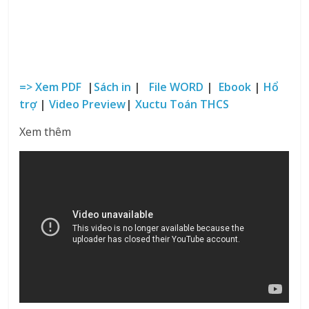
=> Xem PDF
|
Sách in
|
File WORD
|
Ebook
|
Hổ
trợ
|
Video Preview
|
Xuctu Toán THCS
Xem thêm