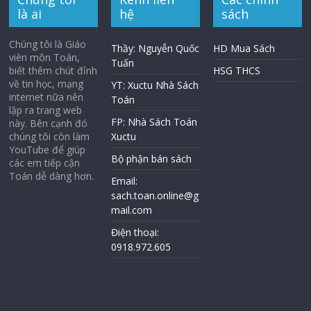
là ai
hệ
sách
Chúng tôi là Giáo
Thầy: Nguyễn Quốc
HD Mua Sách
viên môn Toán,
Tuấn
biết thêm chút đỉnh
HSG THCS
về tin học, mạng
YT: Xuctu Nhà Sách
internet nữa nên
Toán
lập ra trang web
FP: Nhà Sách Toán
này. Bên cạnh đó
chúng tôi còn làm
Xuctu
YouTube để giúp
Bộ phận bán sách
các em tiếp cận
Toán dễ dàng hơn.
Email:
sach.toan.online@g
mail.com
Điện thoại:
0918.972.605