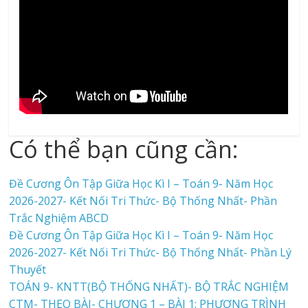
Có thể bạn cũng cần:
Đề Cương Ôn Tập Giữa Học Kì I – Toán 9- Năm Học
2026-2027- Kết Nối Tri Thức- Bộ Thống Nhất- Phần
Trắc Nghiệm ABCD
Đề Cương Ôn Tập Giữa Học Kì I – Toán 9- Năm Học
2026-2027- Kết Nối Tri Thức- Bộ Thống Nhất- Phần Lý
Thuyết
TOÁN 9- KNTT(BỘ THỐNG NHẤT)- BỘ TRẮC NGHIỆM
CTM- THEO BÀI- CHƯƠNG 1 – BÀI 1: PHƯƠNG TRÌNH