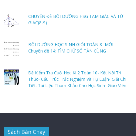
CHUYÊN ĐỀ BỒI DƯỠNG HSG TAM GIÁC VÀ TỨ
GIÁC(8-9)
BỒI DƯỠNG HỌC SINH GIỎI TOÁN 8- MỚI –
Chuyên đề 14: TÌM CHỮ SỐ TẬN CÙNG
Đề Kiểm Tra Cuối Học Kì 2 Toán 10- Kết Nối Tri
Thức- Cấu Trúc Trắc Nghiệm Và Tự Luận- Giải Chi
Tiết: Tài Liệu Tham Khảo Cho Học Sinh- Giáo Viên
Sách Bán Chạy