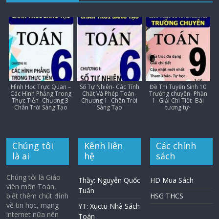
Hình Học Trực Quan –
Số Tự Nhiên- Các Tính
Đề Thi Tuyển Sinh 10
Các Hình Phẳng Trong
Chất Và Phép Toán-
Trường chuyên- Phần
Thực Tiễn- Chương 3-
Chương 1- Chân Trời
1- Giải Chi Tiết- Bài
Chân Trời Sáng Tạo
Sáng Tạo
tương tự-
Chúng tôi
Kênh liên
Các chính
là ai
hệ
sách
Chúng tôi là Giáo
Thầy: Nguyễn Quốc
HD Mua Sách
viên môn Toán,
Tuấn
biết thêm chút đỉnh
HSG THCS
về tin học, mạng
YT: Xuctu Nhà Sách
internet nữa nên
Toán