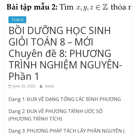
Toán 8
BỒI DƯỠNG HỌC SINH
GIỎI TOÁN 8 – MỚI
Chuyên đề 8: PHƯƠNG
TRÌNH NGHIỆM NGUYÊN-
Phần 1
June 25, 2025
xuctu
Dạng 1: ĐƯA VỀ DẠNG TỔNG CÁC BÌNH PHƯƠNG
Dạng 2: ĐƯA VỀ PHƯƠNG TRÌNH ƯỚC SỐ
(PHƯƠNG TRÌNH TÍCH)
Dạng 3: PHƯƠNG PHÁP TÁCH LẤY PHẦN NGUYÊN (