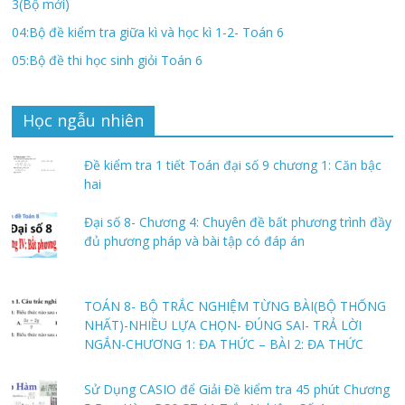
3(Bộ mới)
04:Bộ đề kiểm tra giữa kì và học kì 1-2- Toán 6
05:Bộ đề thi học sinh giỏi Toán 6
Học ngẫu nhiên
Đề kiểm tra 1 tiết Toán đại số 9 chương 1: Căn bậc
hai
Đại số 8- Chương 4: Chuyên đề bất phương trình đầy
đủ phương pháp và bài tập có đáp án
TOÁN 8- BỘ TRẮC NGHIỆM TỪNG BÀI(BỘ THỐNG
NHẤT)-NHIỀU LỰA CHỌN- ĐÚNG SAI- TRẢ LỜI
NGẮN-CHƯƠNG 1: ĐA THỨC – BÀI 2: ĐA THỨC
Sử Dụng CASIO để Giải Đề kiểm tra 45 phút Chương