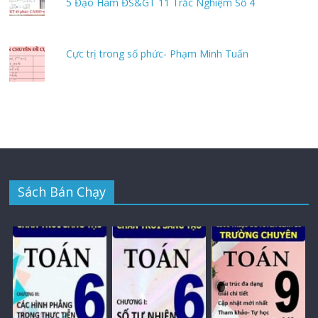
5 Đạo Hàm ĐS&GT 11 Trắc Nghiệm Số 4
Cực trị trong số phức- Phạm Minh Tuấn
Sách Bán Chạy