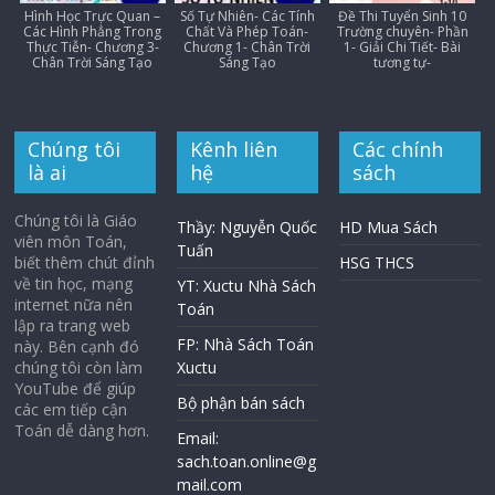
Hình Học Trực Quan –
Số Tự Nhiên- Các Tính
Đề Thi Tuyển Sinh 10
Các Hình Phẳng Trong
Chất Và Phép Toán-
Trường chuyên- Phần
Thực Tiễn- Chương 3-
Chương 1- Chân Trời
1- Giải Chi Tiết- Bài
Chân Trời Sáng Tạo
Sáng Tạo
tương tự-
Chúng tôi
Kênh liên
Các chính
là ai
hệ
sách
Chúng tôi là Giáo
Thầy: Nguyễn Quốc
HD Mua Sách
viên môn Toán,
Tuấn
biết thêm chút đỉnh
HSG THCS
về tin học, mạng
YT: Xuctu Nhà Sách
internet nữa nên
Toán
lập ra trang web
FP: Nhà Sách Toán
này. Bên cạnh đó
chúng tôi còn làm
Xuctu
YouTube để giúp
Bộ phận bán sách
các em tiếp cận
Toán dễ dàng hơn.
Email:
sach.toan.online@g
mail.com