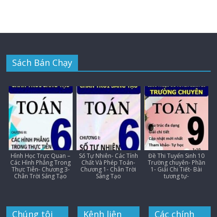
Sách Bán Chạy
Hình Học Trực Quan –
Số Tự Nhiên- Các Tính
Đề Thi Tuyển Sinh 10
Các Hình Phẳng Trong
Chất Và Phép Toán-
Trường chuyên- Phần
Thực Tiễn- Chương 3-
Chương 1- Chân Trời
1- Giải Chi Tiết- Bài
Chân Trời Sáng Tạo
Sáng Tạo
tương tự-
Chúng tôi
Kênh liên
Các chính