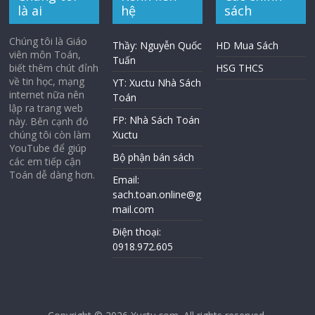
là ai
hệ
sách
Chúng tôi là Giáo
Thầy: Nguyễn Quốc
HD Mua Sách
viên môn Toán,
Tuấn
biết thêm chút đỉnh
HSG THCS
về tin học, mạng
YT: Xuctu Nhà Sách
internet nữa nên
Toán
lập ra trang web
FP: Nhà Sách Toán
này. Bên cạnh đó
chúng tôi còn làm
Xuctu
YouTube để giúp
Bộ phận bán sách
các em tiếp cận
Toán dễ dàng hơn.
Email:
sach.toan.online@g
mail.com
Điện thoại:
0918.972.605