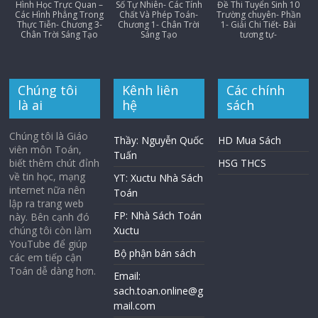
Hình Học Trực Quan –
Số Tự Nhiên- Các Tính
Đề Thi Tuyển Sinh 10
Các Hình Phẳng Trong
Chất Và Phép Toán-
Trường chuyên- Phần
Thực Tiễn- Chương 3-
Chương 1- Chân Trời
1- Giải Chi Tiết- Bài
Chân Trời Sáng Tạo
Sáng Tạo
tương tự-
Chúng tôi
Kênh liên
Các chính
là ai
hệ
sách
Chúng tôi là Giáo
Thầy: Nguyễn Quốc
HD Mua Sách
viên môn Toán,
Tuấn
biết thêm chút đỉnh
HSG THCS
về tin học, mạng
YT: Xuctu Nhà Sách
internet nữa nên
Toán
lập ra trang web
FP: Nhà Sách Toán
này. Bên cạnh đó
chúng tôi còn làm
Xuctu
YouTube để giúp
Bộ phận bán sách
các em tiếp cận
Toán dễ dàng hơn.
Email:
sach.toan.online@g
mail.com