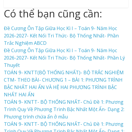
Có thể bạn cũng cần:
Đề Cương Ôn Tập Giữa Học Kì I – Toán 9- Năm Học
2026-2027- Kết Nối Tri Thức- Bộ Thống Nhất- Phần
Trắc Nghiệm ABCD
Đề Cương Ôn Tập Giữa Học Kì I – Toán 9- Năm Học
2026-2027- Kết Nối Tri Thức- Bộ Thống Nhất- Phần Lý
Thuyết
TOÁN 9- KNTT(BỘ THỐNG NHẤT)- BỘ TRẮC NGHIỆM
CTM- THEO BÀI- CHƯƠNG 1 – BÀI 1: PHƯƠNG TRÌNH
BẬC NHẤT HAI ẨN VÀ HỆ HAI PHƯƠNG TRÌNH BẬC
NHẤT HAI ẨN
TOÁN 9- KNTT- BỘ THỐNG NHẤT- Chủ Đề 1: Phương
Trình Quy Về Phương Trình Bậc Nhất Một Ẩn- Dạng 2:
Phương trình chứa ẩn ở mẫu
TOÁN 9- KNTT- BỘ THỐNG NHẤT- Chủ Đề 1: Phương
Trình Quy Về Phương Trình Bậc Nhất Một Ẩn- Dạng 1: