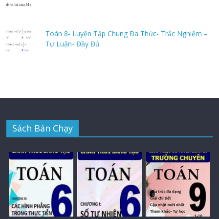
Toán 8- Luyện Tập Chung Đa Thức- Trắc Nghiệm –
Tự Luận- Đầy Đủ
Sách Bán Chạy