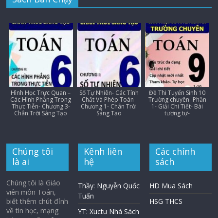
Hình Học Trực Quan –
Số Tự Nhiên- Các Tính
Đề Thi Tuyển Sinh 10
Các Hình Phẳng Trong
Chất Và Phép Toán-
Trường chuyên- Phần
Thực Tiễn- Chương 3-
Chương 1- Chân Trời
1- Giải Chi Tiết- Bài
Chân Trời Sáng Tạo
Sáng Tạo
tương tự-
Chúng tôi
Kênh liên
Các chính
là ai
hệ
sách
Chúng tôi là Giáo
Thầy: Nguyễn Quốc
HD Mua Sách
viên môn Toán,
Tuấn
biết thêm chút đỉnh
HSG THCS
về tin học, mạng
YT: Xuctu Nhà Sách