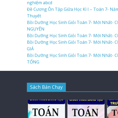
nghiệm abcd
Đề Cương Ôn Tập Giữa Học Kì I – Toán 7- Năm
Thuyết
Bồi Dưỡng Học Sinh Giỏi Toán 7- Mới Nhất- C
NGUYÊN
Bồi Dưỡng Học Sinh Giỏi Toán 7- Mới Nhất- 
Bồi Dưỡng Học Sinh Giỏi Toán 7- Mới Nhất-
GIÁ
Bồi Dưỡng Học Sinh Giỏi Toán 7- Mới Nhất-
TỔNG
Sách Bán Chạy