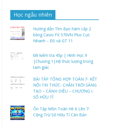
Học ngẫu nhiên
Hướng dẫn Tìm đạo hàm cấp 2
bằng Casio FX 570VN Plus Cực
Nhanh – ĐS và GT 11
Đề kiểm tra 45p | Hình Học 9
|Chương 1|Hệ thức lượng trong
tam giác
BÀI TẬP TỔNG HỢP TOÁN 7- KẾT
NỐI TRI THỨC- CHÂN TRỜI SÁNG
TẠO – CÁNH DIỀU – CHƯƠNG I.
SỐ HỮU TỈ
Ôn Tập Môn Toán Hè 6 Lên 7-
Cộng Trừ Số Hữu Tỉ Căn Bản