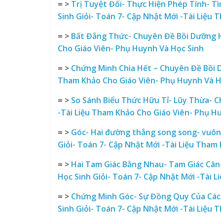
= >
Trị Tuyệt Đối- Thực Hiện Phép Tính- T
Sinh Giỏi- Toán 7- Cập Nhật Mới -Tài Liệu
= >
Bất Đẳng Thức- Chuyên Đề Bồi Dưỡng Họ
Cho Giáo Viên- Phụ Huynh Và Học Sinh
= >
Chứng Minh Chia Hết – Chuyên Đề Bồi D
Tham Khảo Cho Giáo Viên- Phụ Huynh Và H
= >
So Sánh Biểu Thức Hữu Tỉ- Lũy Thừa- C
-Tài Liệu Tham Khảo Cho Giáo Viên- Phụ H
= >
Góc- Hai đường thẳng song song- vuông
Giỏi- Toán 7- Cập Nhật Mới -Tài Liệu Tham
= >
Hai Tam Giác Bằng Nhau- Tam Giác Câ
Học Sinh Giỏi- Toán 7- Cập Nhật Mới -Tài 
= >
Chứng Minh Góc- Sự Đồng Quy Của Các
Sinh Giỏi- Toán 7- Cập Nhật Mới -Tài Liệu