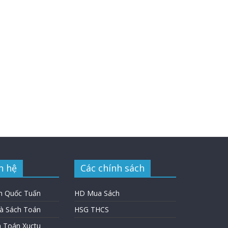
n hệ
Các chính sách
n Quốc Tuấn
HD Mua Sách
hà Sách Toán
HSG THCS
h Toán Xuctu