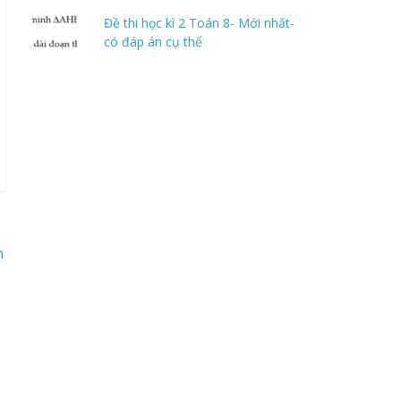
Đề thi học kì 2 Toán 8- Mới nhất-
có đáp án cụ thể
n