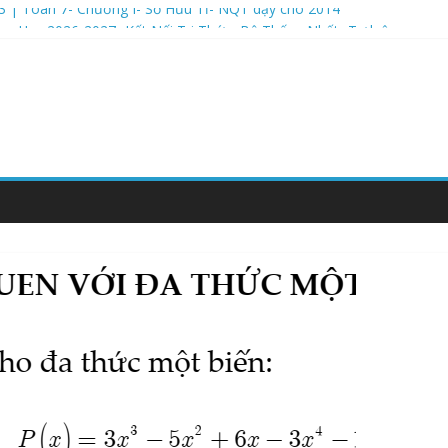
3 | Toán 7- Chương I- Số Hữu Tỉ- NQT dạy cho 2014
m Học 2026-2027- Kết Nối Tri Thức- Bộ Thống Nhất- Tự luận
ăm Học 2026-2027- Kết Nối Tri Thức- Bộ Thống Nhất- Phần trắc ng
ăm Học 2026-2027- Kết Nối Tri Thức- Bộ Thống Nhất- Phần Trắc Ng
ăm Học 2026-2027- Kết Nối Tri Thức- Bộ Thống Nhất- LÝ THUYẾT