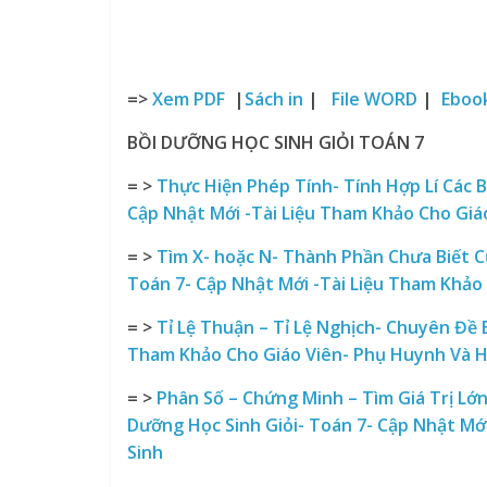
=>
Xem PDF
|
Sách in
|
File WORD
|
Eboo
BỒI DƯỠNG HỌC SINH GIỎI TOÁN 7
= >
Thực Hiện Phép Tính- Tính Hợp Lí Các 
Cập Nhật Mới -Tài Liệu Tham Khảo Cho Giá
= >
Tìm X- hoặc N- Thành Phần Chưa Biết C
Toán 7- Cập Nhật Mới -Tài Liệu Tham Khảo
= >
Tỉ Lệ Thuận – Tỉ Lệ Nghịch- Chuyên Đề 
Tham Khảo Cho Giáo Viên- Phụ Huynh Và H
= >
Phân Số – Chứng Minh – Tìm Giá Trị Lớ
Dưỡng Học Sinh Giỏi- Toán 7- Cập Nhật Mớ
Sinh