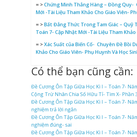
= >
Chứng Minh Thẳng Hàng – Đồng Quy- C
Mới -Tài Liệu Tham Khảo Cho Giáo Viên- P
= >
Bất Đẳng Thức Trong Tam Giác – Quỹ T
Toán 7- Cập Nhật Mới -Tài Liệu Tham Khảo
= >
Xác Suất của Biến Cố- Chuyên Đề Bồi D
Khảo Cho Giáo Viên- Phụ Huynh Và Học Sin
Có thể bạn cũng cần:
Đề Cương Ôn Tập Giữa Học Kì I – Toán 7- Nă
Cộng Trừ Nhân Chia Số Hữu Tỉ- Tìm X- Phần 3
Đề Cương Ôn Tập Giữa Học Kì I – Toán 7- Nă
nghiệm trả lời ngắn
Đề Cương Ôn Tập Giữa Học Kì I – Toán 7- Nă
nghiệm đúng- sai
Đề Cương Ôn Tập Giữa Học Kì I – Toán 7- Nă