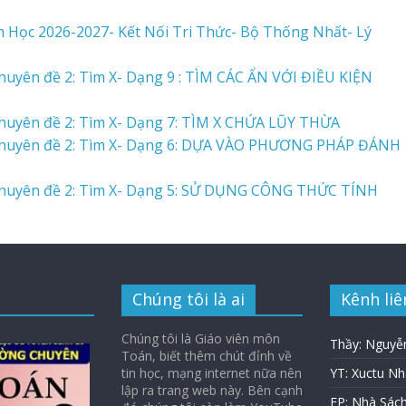
 Học 2026-2027- Kết Nối Tri Thức- Bộ Thống Nhất- Lý
huyên đề 2: Tìm X- Dạng 9 : TÌM CÁC ẨN VỚI ĐIỀU KIỆN
Chuyên đề 2: Tìm X- Dạng 7: TÌM X CHỨA LŨY THỪA
 Chuyên đề 2: Tìm X- Dạng 6: DỰA VÀO PHƯƠNG PHÁP ĐÁNH
 Chuyên đề 2: Tìm X- Dạng 5: SỬ DỤNG CÔNG THỨC TÍNH
Chúng tôi là ai
Kênh liê
Chúng tôi là Giáo viên môn
Thầy: Nguyễ
Toán, biết thêm chút đỉnh về
tin học, mạng internet nữa nên
YT: Xuctu N
lập ra trang web này. Bên cạnh
FP: Nhà Sác