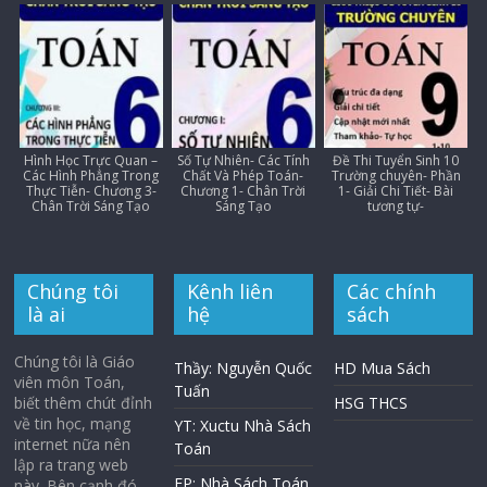
Hình Học Trực Quan –
Số Tự Nhiên- Các Tính
Đề Thi Tuyển Sinh 10
Các Hình Phẳng Trong
Chất Và Phép Toán-
Trường chuyên- Phần
Thực Tiễn- Chương 3-
Chương 1- Chân Trời
1- Giải Chi Tiết- Bài
Chân Trời Sáng Tạo
Sáng Tạo
tương tự-
Chúng tôi
Kênh liên
Các chính
là ai
hệ
sách
Chúng tôi là Giáo
Thầy: Nguyễn Quốc
HD Mua Sách
viên môn Toán,
Tuấn
biết thêm chút đỉnh
HSG THCS
về tin học, mạng
YT: Xuctu Nhà Sách
internet nữa nên
Toán
lập ra trang web
FP: Nhà Sách Toán
này. Bên cạnh đó