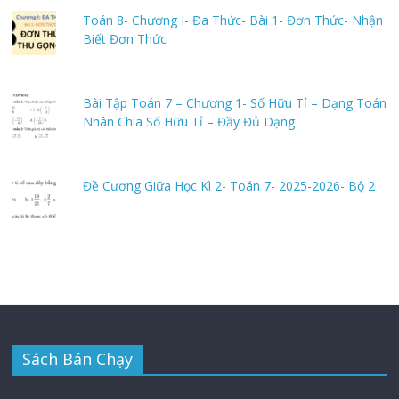
Toán 8- Chương I- Đa Thức- Bài 1- Đơn Thức- Nhận
Biết Đơn Thức
Bài Tập Toán 7 – Chương 1- Số Hữu Tỉ – Dạng Toán
Nhân Chia Số Hữu Tỉ – Đầy Đủ Dạng
Đề Cương Giữa Học Kì 2- Toán 7- 2025-2026- Bộ 2
Sách Bán Chạy