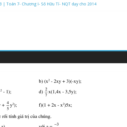
3 | Toán 7- Chương I- Số Hữu Tỉ- NQT dạy cho 2014
m Học 2026-2027- Kết Nối Tri Thức- Bộ Thống Nhất- Tự luận
ăm Học 2026-2027- Kết Nối Tri Thức- Bộ Thống Nhất- Phần trắc ng
ăm Học 2026-2027- Kết Nối Tri Thức- Bộ Thống Nhất- Phần Trắc Ng
ăm Học 2026-2027- Kết Nối Tri Thức- Bộ Thống Nhất- LÝ THUYẾT