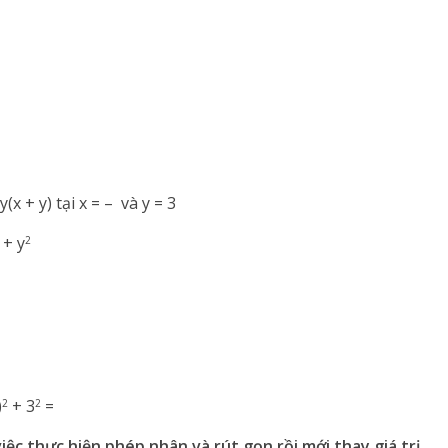
y(x + y) tại x = – và y = 3
+ y
2
)
+ 3
=
2
2
iệc thực hiện phép nhân và rút gọn rồi mới thay giá trị