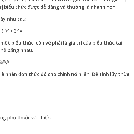
 trị biểu thức được dễ dàng và thường là nhanh hơn.
bày như sau
:
 (-
)
+ 3
=
2
2
một biểu thức, còn vế phải là giá trị của biểu thức tại
 thể bằng nhau.
5x
y
8
8
là nhân đơn thức đó cho chính nó n lần. Để tính lũy thừa
ng phụ thuộc vào biến: