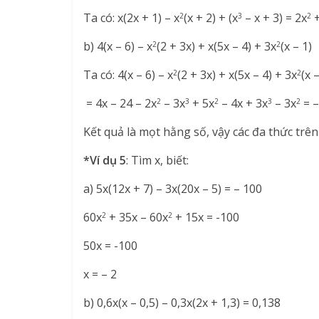
Ta có: x(2x + 1) – x
(x + 2) + (x
– x + 3) = 2x
+
2
3
2
b) 4(x – 6) – x
(2 + 3x) + x(5x – 4) + 3x
(x – 1)
2
2
Ta có: 4(x – 6) – x
(2 + 3x) + x(5x – 4) + 3x
(x 
2
2
= 4x – 24 – 2x
– 3x
+ 5x
– 4x + 3x
– 3x
= –
2
3
2
3
2
Kết quả là mọt hằng số, vậy các đa thức trên
*Ví dụ 5
: Tìm x, biết:
a) 5x(12x + 7) – 3x(20x – 5) = – 100
60x
+ 35x – 60x
+ 15x = -100
2
2
50x = -100
x = – 2
b) 0,6x(x – 0,5) – 0,3x(2x + 1,3) = 0,138