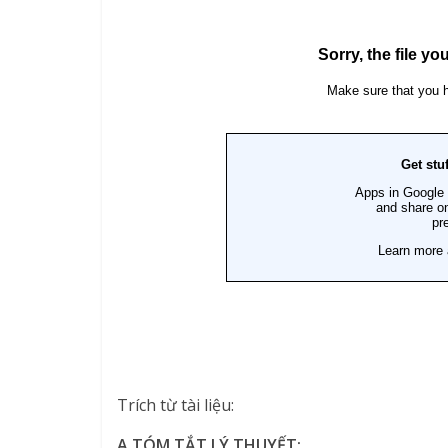
Trích từ tài liệu:
A.TÓM TẮT LÝ THUYẾT: