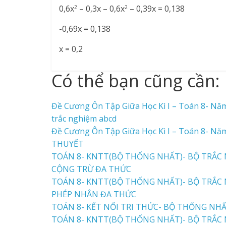
0,6x
– 0,3x – 0,6x
– 0,39x = 0,138
2
2
-0,69x = 0,138
x = 0,2
Có thể bạn cũng cần:
Đề Cương Ôn Tập Giữa Học Kì I – Toán 8- Nă
trắc nghiệm abcd
Đề Cương Ôn Tập Giữa Học Kì I – Toán 8- Nă
THUYẾT
TOÁN 8- KNTT(BỘ THỐNG NHẤT)- BỘ TRẮC N
CỘNG TRỪ ĐA THỨC
TOÁN 8- KNTT(BỘ THỐNG NHẤT)- BỘ TRẮC N
PHÉP NHÂN ĐA THỨC
TOÁN 8- KẾT NỐI TRI THỨC- BỘ THỐNG NHẤT
TOÁN 8- KNTT(BỘ THỐNG NHẤT)- BỘ TRẮC N