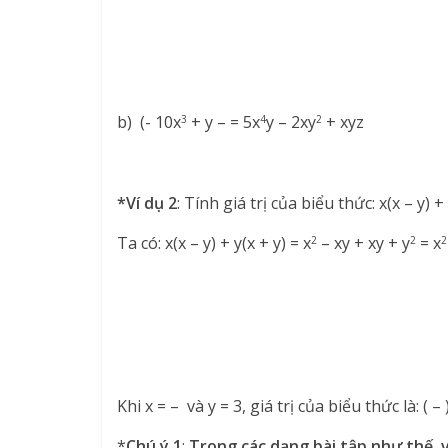
b) (- 10x
+ y – = 5x
y – 2xy
+ xyz
3
4
2
*Ví dụ 2
: Tính giá trị của biểu thức: x(x – y) + 
Ta có: x(x – y) + y(x + y) = x
– xy + xy + y
= x
2
2
2
Khi x = – và y = 3, giá trị của biểu thức là: ( – 
*
Chú ý 1
:
Trong các dạng bài tập như thế, v