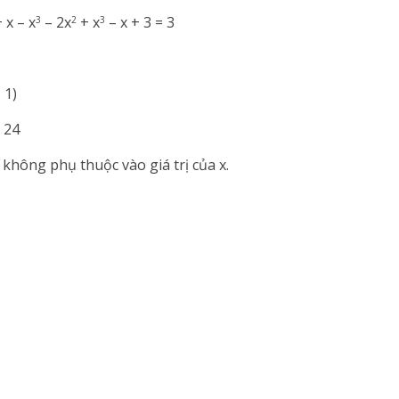
 x – x
– 2x
+ x
– x + 3 = 3
3
2
3
– 1)
 24
 không phụ thuộc vào giá trị của x.