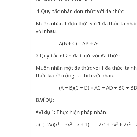
1.Quy tắc nhân đơn thức với đa thức:
Muốn nhân 1 đơn thức với 1 đa thức ta nhân 
với nhau.
A(B + C) = AB + AC
2.Quy tắc nhân đa thức với đa thức:
Muốn nhân một đa thức với 1 đa thức, ta nh
thức kia rồi cộng các tích với nhau.
(A + B)(C + D) = AC + AD + BC + B
B.VÍ DỤ:
*Ví dụ 1
: Thực hiện phép nhân:
a) (- 2x)(x
– 3x
– x + 1) = – 2x
+ 3x
+ 2x
– 
3
2
4
3
2