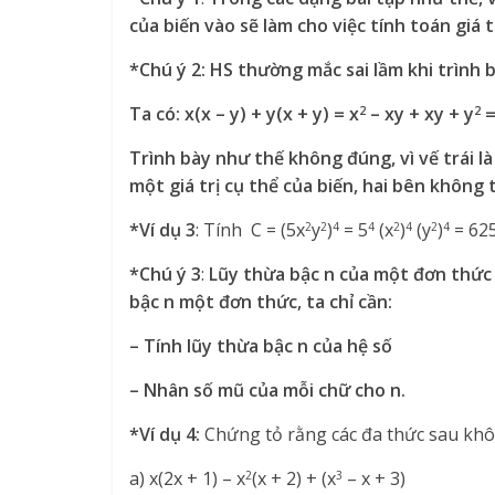
của biến vào sẽ làm cho việc tính toán giá
*Chú ý 2:
HS thường mắc sai lầm khi trình 
Ta có: x(x – y) + y(x + y) = x
– xy + xy + y
=
2
2
Trình bày như thế không đúng, vì vế trái là 
một giá trị cụ thể của biến, hai bên không
*Ví dụ 3
: Tính C = (5x
y
)
= 5
(x
)
(y
)
= 62
2
2
4
4
2
4
2
4
*Chú ý 3
:
Lũy thừa bậc n của một đơn thức 
bậc n một đơn thức, ta chỉ cần:
– Tính lũy thừa bậc n của hệ số
– Nhân số mũ của mỗi chữ cho n.
*Ví dụ 4:
Chứng tỏ rằng các đa thức sau khô
a) x(2x + 1) – x
(x + 2) + (x
– x + 3)
2
3