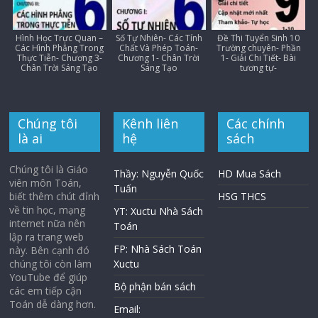
Hình Học Trực Quan –
Số Tự Nhiên- Các Tính
Đề Thi Tuyển Sinh 10
Các Hình Phẳng Trong
Chất Và Phép Toán-
Trường chuyên- Phần
Thực Tiễn- Chương 3-
Chương 1- Chân Trời
1- Giải Chi Tiết- Bài
Chân Trời Sáng Tạo
Sáng Tạo
tương tự-
Chúng tôi
Kênh liên
Các chính
là ai
hệ
sách
Chúng tôi là Giáo
Thầy: Nguyễn Quốc
HD Mua Sách
viên môn Toán,
Tuấn
biết thêm chút đỉnh
HSG THCS
về tin học, mạng
YT: Xuctu Nhà Sách
internet nữa nên
Toán
lập ra trang web
FP: Nhà Sách Toán
này. Bên cạnh đó
chúng tôi còn làm
Xuctu
YouTube để giúp
Bộ phận bán sách
các em tiếp cận
Toán dễ dàng hơn.
Email: