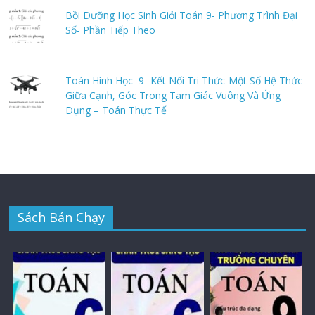
Bồi Dưỡng Học Sinh Giỏi Toán 9- Phương Trình Đại
Số- Phần Tiếp Theo
Toán Hình Học 9- Kết Nối Tri Thức-Một Số Hệ Thức
Giữa Cạnh, Góc Trong Tam Giác Vuông Và Ứng
Dụng – Toán Thực Tế
Sách Bán Chạy