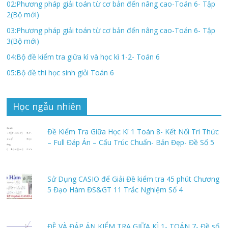
02:Phương pháp giải toán từ cơ bản đến nâng cao-Toán 6- Tập
2(Bộ mới)
03:Phương pháp giải toán từ cơ bản đến nâng cao-Toán 6- Tập
3(Bộ mới)
04:Bộ đề kiểm tra giữa kì và học kì 1-2- Toán 6
05:Bộ đề thi học sinh giỏi Toán 6
Học ngẫu nhiên
Đề Kiểm Tra Giữa Học Kì 1 Toán 8- Kết Nối Tri Thức
– Full Đáp Án – Cấu Trúc Chuẩn- Bản Đẹp- Đề Số 5
Sử Dụng CASIO để Giải Đề kiểm tra 45 phút Chương
5 Đạo Hàm ĐS&GT 11 Trắc Nghiệm Số 4
ĐỀ VÀ ĐÁP ÁN KIỂM TRA GIỮA KÌ 1- TOÁN 7- Đề số