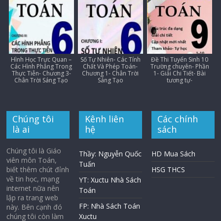
Hình Học Trực Quan –
Số Tự Nhiên- Các Tính
Đề Thi Tuyển Sinh 10
Các Hình Phẳng Trong
Chất Và Phép Toán-
Trường chuyên- Phần
Thực Tiễn- Chương 3-
Chương 1- Chân Trời
1- Giải Chi Tiết- Bài
Chân Trời Sáng Tạo
Sáng Tạo
tương tự-
Chúng tôi
Kênh liên
Các chính
là ai
hệ
sách
Chúng tôi là Giáo
Thầy: Nguyễn Quốc
HD Mua Sách
viên môn Toán,
Tuấn
biết thêm chút đỉnh
HSG THCS
về tin học, mạng
YT: Xuctu Nhà Sách
internet nữa nên
Toán
lập ra trang web
FP: Nhà Sách Toán
này. Bên cạnh đó
chúng tôi còn làm
Xuctu