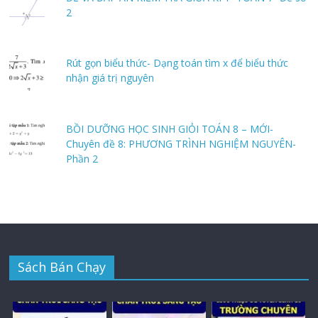
2
Rút gọn biểu thức- Dạng toán tìm x để biểu thức
nhận giá trị nguyên
BỒI DƯỠNG HỌC SINH GIỎI TOÁN 8 – MỚI-
Chuyên đề 8: PHƯƠNG TRÌNH NGHIỆM NGUYÊN-
Phần 2
Sách Bán Chạy