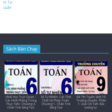
Sách Bán Chạy
Hình Học Trực Quan –
Số Tự Nhiên- Các Tính
Đề Thi Tuyển Sinh 10
Các Hình Phẳng Trong
Chất Và Phép Toán-
Trường chuyên- Phần
Thực Tiễn- Chương 3-
Chương 1- Chân Trời
1- Giải Chi Tiết- Bài
Chân Trời Sáng Tạo
Sáng Tạo
tương tự-