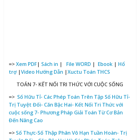
=>
Xem PDF
|
Sách in
|
File WORD
|
Ebook
|
Hổ
trợ
|
Video Hướng Dẫn
|
Xuctu Toán THCS
TOÁN 7- KẾT NỐI TRI THỨC VỚI CUỘC SỐNG
=>
Số Hữu Tỉ- Các Phép Toán Trên Tập Số
Hữu Tỉ-
Trị Tuyệt Đối- Căn Bậc Hai- Kết Nối Tri Thức với
cuộc sống
7- Phương Pháp Giải Toán Từ Cơ Bản
Đến Nâng Cao
=>
Số Thực-Số Thập Phân Vô Hạn Tuần Hoàn- Trị