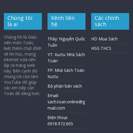
Chúng tôi
Kênh liên
Các chính
là ai
hệ
sách
Chúng tôi là Giáo
Thầy: Nguyễn Quốc
HD Mua Sách
viên môn Toán,
Tuấn
biết thêm chút đỉnh
HSG THCS
về tin học, mạng
YT: Xuctu Nhà Sách
internet nữa nên
Toán
lập ra trang web
FP: Nhà Sách Toán
này. Bên cạnh đó
chúng tôi còn làm
Xuctu
YouTube để giúp
Bộ phận bán sách
các em tiếp cận
Toán dễ dàng hơn.
Email:
sach.toan.online@g
mail.com
Điện thoại:
0918.972.605