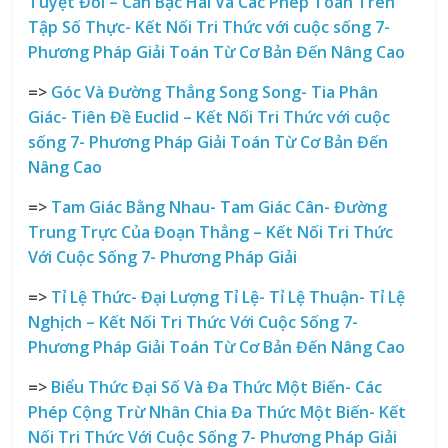
Tuyệt Đối – Căn Bậc Hai Và Các Phép Toán Trên
Tập Số Thực- Kết Nối Tri Thức với cuộc sống
7-
Phương Pháp Giải Toán Từ Cơ Bản Đến Nâng Cao
=>
Góc Và Đường Thẳng Song Song- Tia Phân
Giác- Tiên Đề Euclid – Kết Nối Tri Thức với cuộc
sống
7- Phương Pháp Giải Toán Từ Cơ Bản Đến
Nâng Cao
=>
Tam Giác Bằng Nhau- Tam Giác Cân- Đường
Trung Trực Của Đoạn Thẳng – Kết Nối Tri Thức
Với Cuộc Sống
7- Phương Pháp Giải
=>
Tỉ Lệ Thức- Đại Lượng Tỉ Lệ- Tỉ Lệ Thuận- Tỉ Lệ
Nghịch – Kết Nối Tri Thức Với Cuộc Sống
7-
Phương Pháp Giải Toán Từ Cơ Bản Đến Nâng Cao
=>
Biểu Thức Đại Số Và Đa Thức Một Biến- Các
Phép Cộng Trừ Nhân Chia Đa Thức Một Biến- Kết
Nối Tri Thức Với Cuộc Sống
7- Phương Pháp Giải