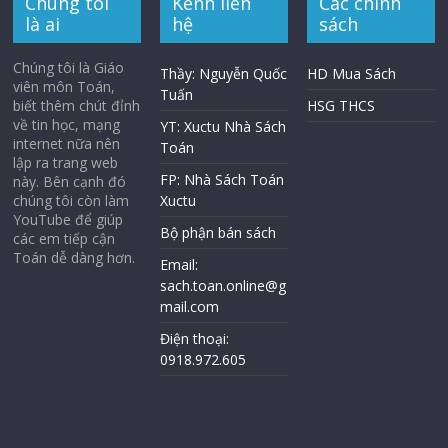
Chúng tôi
Kênh liên
Các chính
là ai
hệ
sách
Chúng tôi là Giáo
Thầy: Nguyễn Quốc
HD Mua Sách
viên môn Toán,
Tuấn
biết thêm chút đỉnh
HSG THCS
về tin học, mạng
YT: Xuctu Nhà Sách
internet nữa nên
Toán
lập ra trang web
FP: Nhà Sách Toán
này. Bên cạnh đó
chúng tôi còn làm
Xuctu
YouTube để giúp
Bộ phận bán sách
các em tiếp cận
Toán dễ dàng hơn.
Email:
sach.toan.online@g
mail.com
Điện thoại:
0918.972.605