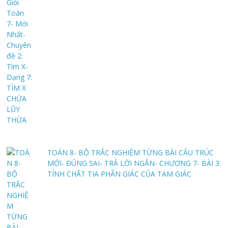
TOÁN 8- BỘ TRẮC NGHIỆM TỪNG BÀI CẤU TRÚC
MỚI- ĐÚNG SAI- TRẢ LỜI NGẮN- CHƯƠNG 7- BÀI 3:
TÍNH CHẤT TIA PHÂN GIÁC CỦA TAM GIÁC