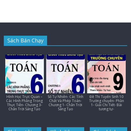
Sách Bán Chạy
Hình Học Trực Quan –
Số Tự Nhiên- Các Tính
Đề Thi Tuyển Sinh 10
Các Hình Phẳng Trong
Chất Và Phép Toán-
Trường chuyên- Phần
Thực Tiễn- Chương 3-
Chương 1- Chân Trời
1- Giải Chi Tiết- Bài
Chân Trời Sáng Tạo
Sáng Tạo
tương tự-