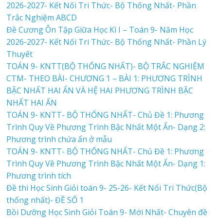
2026-2027- Kết Nối Tri Thức- Bộ Thống Nhất- Phần
Trắc Nghiệm ABCD
Đề Cương Ôn Tập Giữa Học Kì I – Toán 9- Năm Học
2026-2027- Kết Nối Tri Thức- Bộ Thống Nhất- Phần Lý
Thuyết
TOÁN 9- KNTT(BỘ THỐNG NHẤT)- BỘ TRẮC NGHIỆM
CTM- THEO BÀI- CHƯƠNG 1 – BÀI 1: PHƯƠNG TRÌNH
BẬC NHẤT HAI ẨN VÀ HỆ HAI PHƯƠNG TRÌNH BẬC
NHẤT HAI ẨN
TOÁN 9- KNTT- BỘ THỐNG NHẤT- Chủ Đề 1: Phương
Trình Quy Về Phương Trình Bậc Nhất Một Ẩn- Dạng 2:
Phương trình chứa ẩn ở mẫu
TOÁN 9- KNTT- BỘ THỐNG NHẤT- Chủ Đề 1: Phương
Trình Quy Về Phương Trình Bậc Nhất Một Ẩn- Dạng 1:
Phương trình tích
Đề thi Học Sinh Giỏi toán 9- 25-26- Kết Nối Tri Thức(Bộ
thống nhất)- ĐỀ SỐ 1
Bồi Dưỡng Học Sinh Giỏi Toán 9- Mới Nhất- Chuyên đề