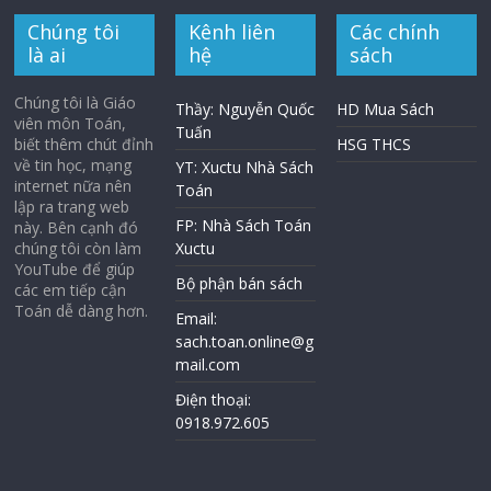
Chúng tôi
Kênh liên
Các chính
là ai
hệ
sách
Chúng tôi là Giáo
Thầy: Nguyễn Quốc
HD Mua Sách
viên môn Toán,
Tuấn
biết thêm chút đỉnh
HSG THCS
về tin học, mạng
YT: Xuctu Nhà Sách
internet nữa nên
Toán
lập ra trang web
FP: Nhà Sách Toán
này. Bên cạnh đó
chúng tôi còn làm
Xuctu
YouTube để giúp
Bộ phận bán sách
các em tiếp cận
Toán dễ dàng hơn.
Email:
sach.toan.online@g
mail.com
Điện thoại:
0918.972.605