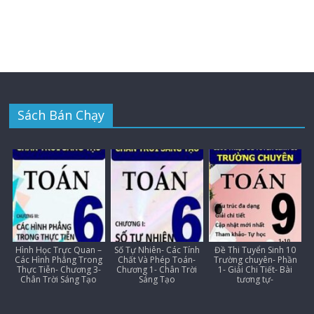
Sách Bán Chạy
Hình Học Trực Quan –
Số Tự Nhiên- Các Tính
Đề Thi Tuyển Sinh 10
Các Hình Phẳng Trong
Chất Và Phép Toán-
Trường chuyên- Phần
Thực Tiễn- Chương 3-
Chương 1- Chân Trời
1- Giải Chi Tiết- Bài
Chân Trời Sáng Tạo
Sáng Tạo
tương tự-