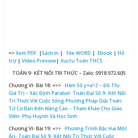
=>
Xem PDF
|
Sách in
|
File WORD
|
Ebook
|
Hổ
trợ
|
Video Preview
|
Xuctu Toán THCS
TOÁN 9- KẾT NỐI TRI THỨC – Zalo: 0918.972.605
Chương VI- Bài 18: =>>
Hàm Số y=a^2 – Đồ Thị-
Giá Trị – Xác Định Parabol- Toán Đại Số 9- Kết Nối
Tri Thức Với Cuộc Sống-Phương Pháp Giải Toán
Từ Cơ Bản Đến Nâng Cao – Tham Khảo Cho Giáo
Viên- Phụ Huynh Và Học Sinh
Chương VI- Bài 19:
=>>
Phương Trình Bậc Hai Một
Ẩn- Toán Đại Số 9- Kết Nối Tri Thức Với Cuộc