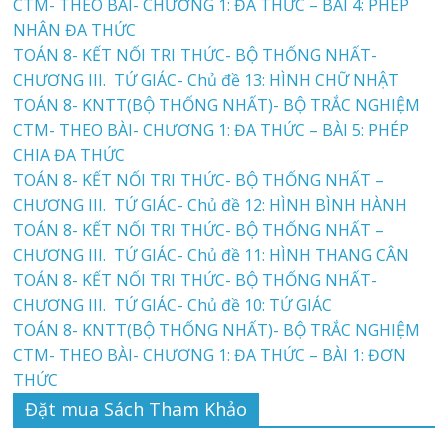
CTM- THEO BÀI- CHƯƠNG 1: ĐA THỨC – BÀI 4: PHÉP
NHÂN ĐA THỨC
TOÁN 8- KẾT NỐI TRI THỨC- BỘ THỐNG NHẤT-
CHƯƠNG III. TỨ GIÁC- Chủ đề 13: HÌNH CHỮ NHẬT
TOÁN 8- KNTT(BỘ THỐNG NHẤT)- BỘ TRẮC NGHIỆM
CTM- THEO BÀI- CHƯƠNG 1: ĐA THỨC – BÀI 5: PHÉP
CHIA ĐA THỨC
TOÁN 8- KẾT NỐI TRI THỨC- BỘ THỐNG NHẤT –
CHƯƠNG III. TỨ GIÁC- Chủ đề 12: HÌNH BÌNH HÀNH
TOÁN 8- KẾT NỐI TRI THỨC- BỘ THỐNG NHẤT –
CHƯƠNG III. TỨ GIÁC- Chủ đề 11: HÌNH THANG CÂN
TOÁN 8- KẾT NỐI TRI THỨC- BỘ THỐNG NHẤT-
CHƯƠNG III. TỨ GIÁC- Chủ đề 10: TỨ GIÁC
TOÁN 8- KNTT(BỘ THỐNG NHẤT)- BỘ TRẮC NGHIỆM
CTM- THEO BÀI- CHƯƠNG 1: ĐA THỨC – BÀI 1: ĐƠN
THỨC
Đặt mua Sách Tham Khảo