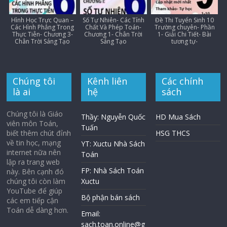
Hình Học Trực Quan –
Số Tự Nhiên- Các Tính
Đề Thi Tuyển Sinh 10
Các Hình Phẳng Trong
Chất Và Phép Toán-
Trường chuyên- Phần
Thực Tiễn- Chương 3-
Chương 1- Chân Trời
1- Giải Chi Tiết- Bài
Chân Trời Sáng Tạo
Sáng Tạo
tương tự-
Chúng tôi
Kênh liên
Các chính
là ai
hệ
sách
Chúng tôi là Giáo
Thầy: Nguyễn Quốc
HD Mua Sách
viên môn Toán,
Tuấn
biết thêm chút đỉnh
HSG THCS
về tin học, mạng
YT: Xuctu Nhà Sách
internet nữa nên
Toán
lập ra trang web
FP: Nhà Sách Toán
này. Bên cạnh đó
chúng tôi còn làm
Xuctu
YouTube để giúp
Bộ phận bán sách
các em tiếp cận
Toán dễ dàng hơn.
Email:
sach.toan.online@g