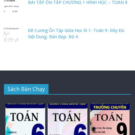
BÀI TẬP ÔN TẬP CHƯƠNG 1 HÌNH HỌC – TOÁN 8
Đề Cương Ôn Tập Giữa Học Kì 1- Toán 9- Đầy Đủ
Nội Dung- Bản Đẹp- Bộ 4
Sách Bán Chạy