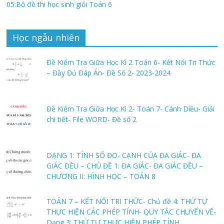
05:Bộ đề thi học sinh giỏi Toán 6
Học ngẫu nhiên
Đề Kiểm Tra Giữa Học Kì 2 Toán 6- Kết Nối Tri Thức
– Đầy Đủ Đáp Án- Đề Số 2- 2023-2024
Đề Kiểm Tra Giữa Học Kì 2- Toán 7- Cánh Diều- Giải
chi tiết- File WORD- Đề số 2
DẠNG 1: TÍNH SỐ ĐO- CẠNH CỦA ĐA GIÁC- ĐA
GIÁC ĐỀU – CHỦ ĐỀ 1: ĐA GIÁC- ĐA GIÁC ĐỀU –
CHƯƠNG II: HÌNH HỌC – TOÁN 8
TOÁN 7 – KẾT NỐI TRI THỨC- Chủ đề 4: THỨ TỰ
THỰC HIỆN CÁC PHÉP TÍNH- QUY TẮC CHUYỂN VẾ-
Dạng 3: THỨ TỰ THỰC HIỆN PHÉP TÍNH