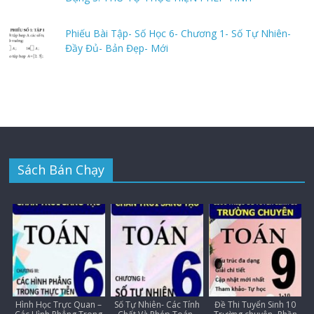
Phiếu Bài Tập- Số Học 6- Chương 1- Số Tự Nhiên-
Đầy Đủ- Bản Đẹp- Mới
Sách Bán Chạy
Hình Học Trực Quan –
Số Tự Nhiên- Các Tính
Đề Thi Tuyển Sinh 10