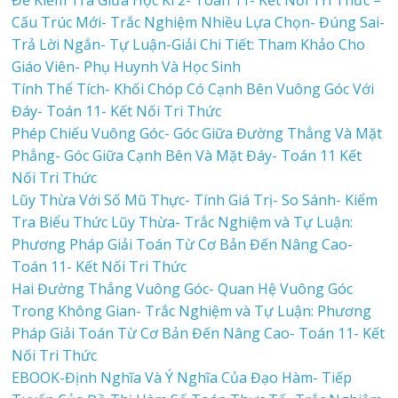
Đề Kiểm Tra Giữa Học Kì 2- Toán 11- Kết Nối Tri Thức –
Cấu Trúc Mới- Trắc Nghiệm Nhiều Lựa Chọn- Đúng Sai-
Trả Lời Ngắn- Tự Luận-Giải Chi Tiết: Tham Khảo Cho
Giáo Viên- Phụ Huynh Và Học Sinh
Tính Thể Tích- Khối Chóp Có Cạnh Bên Vuông Góc Với
Đáy- Toán 11- Kết Nối Tri Thức
Phép Chiếu Vuông Góc- Góc Giữa Đường Thẳng Và Mặt
Phẳng- Góc Giữa Cạnh Bên Và Mặt Đáy- Toán 11 Kết
Nối Tri Thức
Lũy Thừa Với Số Mũ Thực- Tính Giá Trị- So Sánh- Kiểm
Tra Biểu Thức Lũy Thừa- Trắc Nghiệm và Tự Luận:
Phương Pháp Giải Toán Từ Cơ Bản Đến Nâng Cao-
Toán 11- Kết Nối Tri Thức
Hai Đường Thẳng Vuông Góc- Quan Hệ Vuông Góc
Trong Không Gian- Trắc Nghiệm và Tự Luận: Phương
Pháp Giải Toán Từ Cơ Bản Đến Nâng Cao- Toán 11- Kết
Nối Tri Thức
EBOOK-Định Nghĩa Và Ý Nghĩa Của Đạo Hàm- Tiếp