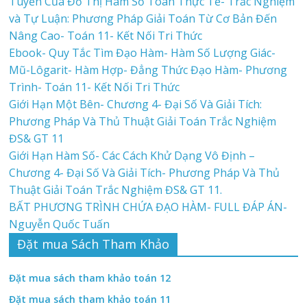
Tuyến Của Đồ Thị Hàm Số Toán Thực Tế- Trắc Nghiệm
và Tự Luận: Phương Pháp Giải Toán Từ Cơ Bản Đến
Nâng Cao- Toán 11- Kết Nối Tri Thức
Ebook- Quy Tắc Tìm Đạo Hàm- Hàm Số Lượng Giác-
Mũ-Lôgarit- Hàm Hợp- Đẳng Thức Đạo Hàm- Phương
Trình- Toán 11- Kết Nối Tri Thức
Giới Hạn Một Bên- Chương 4- Đại Số Và Giải Tích:
Phương Pháp Và Thủ Thuật Giải Toán Trắc Nghiệm
ĐS& GT 11
Giới Hạn Hàm Số- Các Cách Khử Dạng Vô Định –
Chương 4- Đại Số Và Giải Tích- Phương Pháp Và Thủ
Thuật Giải Toán Trắc Nghiệm ĐS& GT 11.
BẤT PHƯƠNG TRÌNH CHỨA ĐẠO HÀM- FULL ĐÁP ÁN-
Nguyễn Quốc Tuấn
Đặt mua Sách Tham Khảo
Đặt mua sách tham khảo toán 12
Đặt mua sách tham khảo toán 11