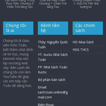
Các Hình Phẳng Trong
Chất Và Phép Toán-
Trường chuyên- Phần
Thực Tiễn- Chương 3-
Chương 1- Chân Trời
1- Giải Chi Tiết- Bài
Chân Trời Sáng Tạo
Sáng Tạo
tương tự-
Chúng tôi
Kênh liên
Các chính
là ai
hệ
sách
Chúng tôi là Giáo
Thầy: Nguyễn Quốc
HD Mua Sách
viên môn Toán,
Tuấn
biết thêm chút đỉnh
HSG THCS
về tin học, mạng
YT: Xuctu Nhà Sách
internet nữa nên
Toán
lập ra trang web
FP: Nhà Sách Toán
này. Bên cạnh đó
chúng tôi còn làm
Xuctu
YouTube để giúp
Bộ phận bán sách
các em tiếp cận
Toán dễ dàng hơn.
Email:
sach.toan.online@g
mail.com
Điện thoại: