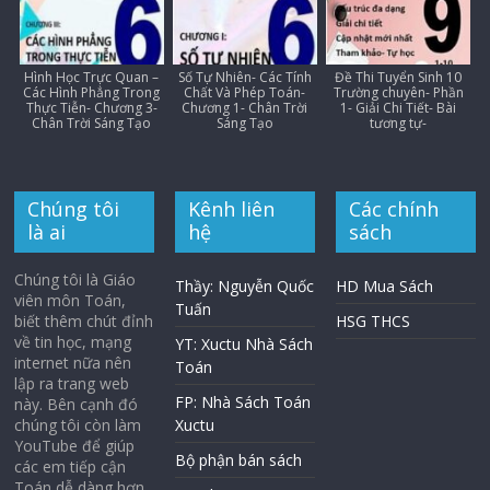
Hình Học Trực Quan –
Số Tự Nhiên- Các Tính
Đề Thi Tuyển Sinh 10
Các Hình Phẳng Trong
Chất Và Phép Toán-
Trường chuyên- Phần
Thực Tiễn- Chương 3-
Chương 1- Chân Trời
1- Giải Chi Tiết- Bài
Chân Trời Sáng Tạo
Sáng Tạo
tương tự-
Chúng tôi
Kênh liên
Các chính
là ai
hệ
sách
Chúng tôi là Giáo
Thầy: Nguyễn Quốc
HD Mua Sách
viên môn Toán,
Tuấn
biết thêm chút đỉnh
HSG THCS
về tin học, mạng
YT: Xuctu Nhà Sách
internet nữa nên
Toán
lập ra trang web
FP: Nhà Sách Toán
này. Bên cạnh đó
chúng tôi còn làm
Xuctu
YouTube để giúp
Bộ phận bán sách
các em tiếp cận
Toán dễ dàng hơn.