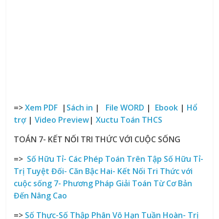
=>
Xem PDF
|
Sách in
|
File WORD
|
Ebook
|
Hổ
trợ
|
Video Preview
|
Xuctu Toán THCS
TOÁN 7- KẾT NỐI TRI THỨC VỚI CUỘC SỐNG
=>
Số Hữu Tỉ- Các Phép Toán Trên Tập Số
Hữu Tỉ-
Trị Tuyệt Đối- Căn Bậc Hai- Kết Nối Tri Thức với
cuộc sống
7- Phương Pháp Giải Toán Từ Cơ Bản
Đến Nâng Cao
=>
Số Thực-Số Thập Phân Vô Hạn Tuần Hoàn- Trị