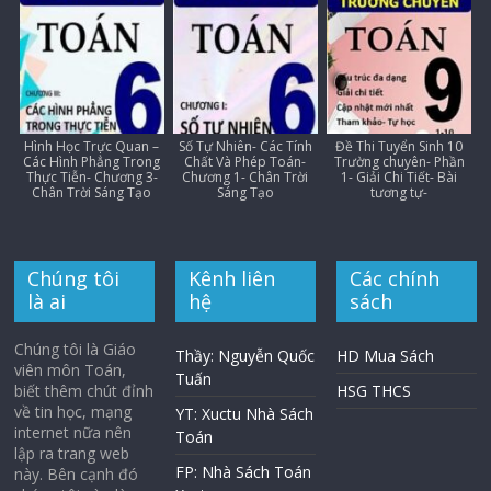
Hình Học Trực Quan –
Số Tự Nhiên- Các Tính
Đề Thi Tuyển Sinh 10
Các Hình Phẳng Trong
Chất Và Phép Toán-
Trường chuyên- Phần
Thực Tiễn- Chương 3-
Chương 1- Chân Trời
1- Giải Chi Tiết- Bài
Chân Trời Sáng Tạo
Sáng Tạo
tương tự-
Chúng tôi
Kênh liên
Các chính
là ai
hệ
sách
Chúng tôi là Giáo
Thầy: Nguyễn Quốc
HD Mua Sách
viên môn Toán,
Tuấn
biết thêm chút đỉnh
HSG THCS
về tin học, mạng
YT: Xuctu Nhà Sách
internet nữa nên
Toán
lập ra trang web
FP: Nhà Sách Toán
này. Bên cạnh đó