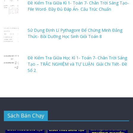
Đề Kiểm Tra Giữa Kì 1- Toán 7- Chân Trời Sáng Tạo-
File Word- Đầy Đủ Đáp Án- Cấu Trúc Chuẩn
Sử Dụng Định Lí Pythagore Để Chứng Minh Đẳng
Thức- Bồi Dưỡng Học Sinh Giỏi Toán 8
Đề Kiểm Tra Giữa Học Kì 1- Toán 7- Chân Trời Sáng
Tạo – TRẮC NGHIỆM và TỰ LUẬN Giải Chi Tiết- Đề
Số 2
Sách Bán Chạy