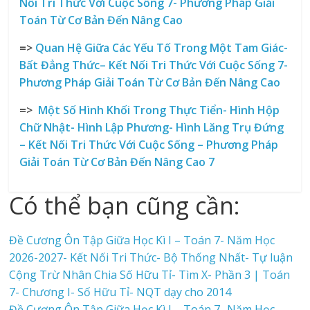
Nối Tri Thức Với Cuộc Sống
7- Phương Pháp Giải
Toán Từ Cơ Bản Đến Nâng Cao
=>
Quan Hệ Giữa Các Yếu Tố Trong Một Tam Giác-
Bất Đẳng Thức
– Kết Nối Tri Thức Với Cuộc Sống
7-
Phương Pháp Giải Toán Từ Cơ Bản Đến Nâng Cao
=>
Một Số Hình Khối Trong Thực Tiển- Hình Hộp
Chữ Nhật- Hình Lập Phương- Hình Lăng Trụ Đứng
– Kết Nối Tri Thức Với Cuộc Sống – Phương Pháp
Giải Toán Từ Cơ Bản Đến Nâng Cao 7
Có thể bạn cũng cần:
Đề Cương Ôn Tập Giữa Học Kì I – Toán 7- Năm Học
2026-2027- Kết Nối Tri Thức- Bộ Thống Nhất- Tự luận
Cộng Trừ Nhân Chia Số Hữu Tỉ- Tìm X- Phần 3 | Toán
7- Chương I- Số Hữu Tỉ- NQT dạy cho 2014
Đề Cương Ôn Tập Giữa Học Kì I – Toán 7- Năm Học