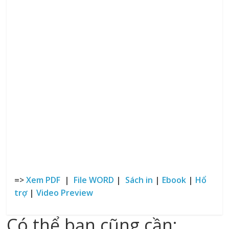
=>
Xem PDF
|
File WORD
|
Sách in
|
Ebook
|
Hổ
trợ
|
Video Preview
Có thể bạn cũng cần: