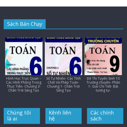
Sách Bán Chạy
Hình Học Trực Quan –
Số Tự Nhiên- Các Tính
Đề Thi Tuyển Sinh 10
Các Hình Phẳng Trong
Chất Và Phép Toán-
Trường chuyên- Phần
Thực Tiễn- Chương 3-
Chương 1- Chân Trời
1- Giải Chi Tiết- Bài
Chân Trời Sáng Tạo
Sáng Tạo
tương tự-
Chúng tôi
Kênh liên
Các chính
là ai
hệ
sách