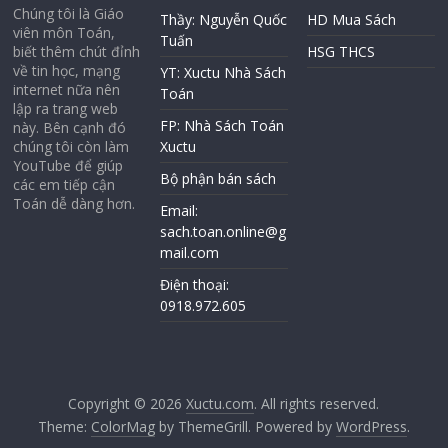
Chúng tôi là Giáo
Thầy: Nguyễn Quốc
HD Mua Sách
viên môn Toán,
Tuấn
biết thêm chút đỉnh
HSG THCS
về tin học, mạng
YT: Xuctu Nhà Sách
internet nữa nên
Toán
lập ra trang web
FP: Nhà Sách Toán
này. Bên cạnh đó
chúng tôi còn làm
Xuctu
YouTube để giúp
Bộ phận bán sách
các em tiếp cận
Toán dễ dàng hơn.
Email:
sach.toan.online@g
mail.com
Điện thoại:
0918.972.605
Copyright © 2026
Xuctu.com
. All rights reserved.
Theme:
ColorMag
by ThemeGrill. Powered by
WordPress
.