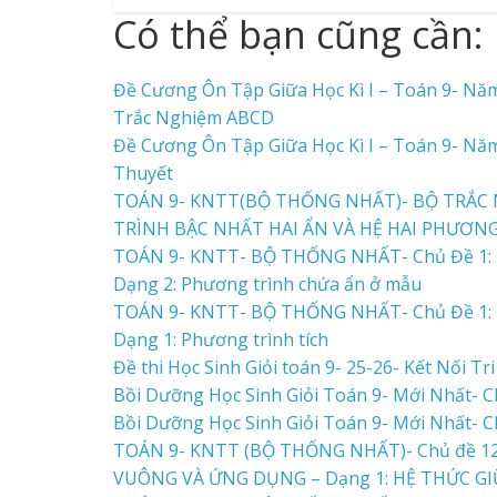
Có thể bạn cũng cần:
Đề Cương Ôn Tập Giữa Học Kì I – Toán 9- Nă
Trắc Nghiệm ABCD
Đề Cương Ôn Tập Giữa Học Kì I – Toán 9- Nă
Thuyết
TOÁN 9- KNTT(BỘ THỐNG NHẤT)- BỘ TRẮC 
TRÌNH BẬC NHẤT HAI ẨN VÀ HỆ HAI PHƯƠN
TOÁN 9- KNTT- BỘ THỐNG NHẤT- Chủ Đề 1: P
Dạng 2: Phương trình chứa ẩn ở mẫu
TOÁN 9- KNTT- BỘ THỐNG NHẤT- Chủ Đề 1: P
Dạng 1: Phương trình tích
Đề thi Học Sinh Giỏi toán 9- 25-26- Kết Nối T
Bồi Dưỡng Học Sinh Giỏi Toán 9- Mới Nhất-
Bồi Dưỡng Học Sinh Giỏi Toán 9- Mới Nhất-
TOÁN 9- KNTT (BỘ THỐNG NHẤT)- Chủ đề 1
VUÔNG VÀ ỨNG DỤNG – Dạng 1: HỆ THỨC G