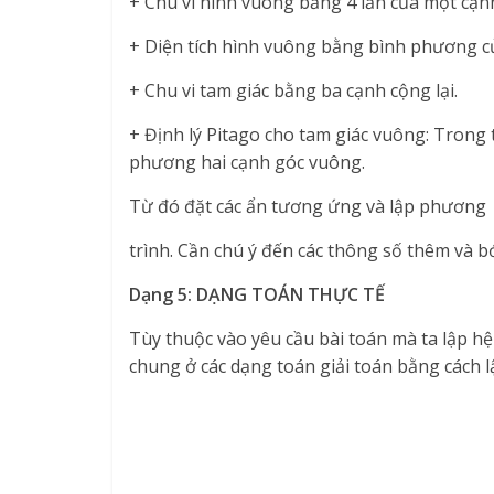
+ Chu vi hình vuông bằng 4 lần của một cạn
+ Diện tích hình vuông bằng bình phương c
+ Chu vi tam giác bằng ba cạnh cộng lại.
+ Định lý Pitago cho tam giác vuông: Tron
phương hai cạnh góc vuông.
Từ đó đặt các ẩn tương ứng và lập phương
trình. Cần chú ý đến các thông số thêm và bớ
Dạng 5: DẠNG TOÁN THỰC TẾ
Tùy thuộc vào yêu cầu bài toán mà ta lập 
chung ở các dạng toán giải toán bằng cách l