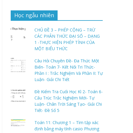
Học ngẫu nhiên
CHỦ ĐỀ 3 – PHÉP CỘNG – TRỪ
CÁC PHÂN THỨC ĐẠI SỐ – DẠNG
1 -THỰC HIỆN PHÉP TÍNH CỦA
MỘT BIỂU THỨC
Câu Hỏi Chuyên Đề- Đa Thức Một
Biến- Toán 7- Kết Nối Tri Thức-
Phần I : Trắc Nghiệm Và Phần II: Tự
Luận- Giải Chi Tiết
Đề Kiểm Tra Cuối Học Kì 2- Toán 6-
Cấu Trúc Trắc Nghiệm Mới- Tự
Luận- Chân Trời Sáng Tạo- Giải Chi
Tiết- Đề Số 5
Toán 11: Chương 1 – Tìm tập xác
định bằng máy tính casio Phương