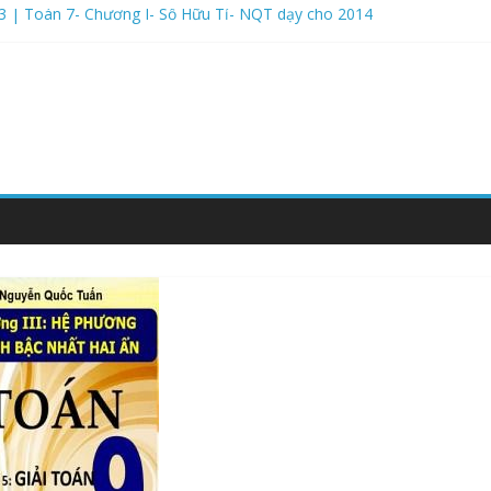
3 | Toán 7- Chương I- Số Hữu Tỉ- NQT dạy cho 2014
m Học 2026-2027- Kết Nối Tri Thức- Bộ Thống Nhất- Tự luận
ăm Học 2026-2027- Kết Nối Tri Thức- Bộ Thống Nhất- Phần trắc ng
ăm Học 2026-2027- Kết Nối Tri Thức- Bộ Thống Nhất- Phần Trắc Ng
ăm Học 2026-2027- Kết Nối Tri Thức- Bộ Thống Nhất- LÝ THUYẾT