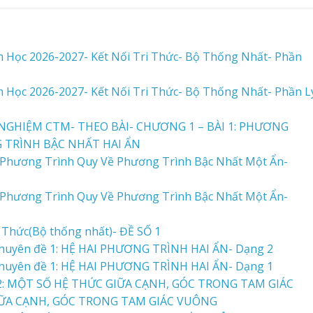
m Học 2026-2027- Kết Nối Tri Thức- Bộ Thống Nhất- Phần
m Học 2026-2027- Kết Nối Tri Thức- Bộ Thống Nhất- Phần L
NGHIỆM CTM- THEO BÀI- CHƯƠNG 1 – BÀI 1: PHƯƠNG
G TRÌNH BẬC NHẤT HAI ẨN
hương Trình Quy Về Phương Trình Bậc Nhất Một Ẩn-
hương Trình Quy Về Phương Trình Bậc Nhất Một Ẩn-
ri Thức(Bộ thống nhất)- ĐỀ SỐ 1
 Chuyên đề 1: HỆ HAI PHƯƠNG TRÌNH HAI ẨN- Dạng 2
 Chuyên đề 1: HỆ HAI PHƯƠNG TRÌNH HAI ẨN- Dạng 1
2: MỘT SỐ HỆ THỨC GIỮA CẠNH, GÓC TRONG TAM GIÁC
IỮA CẠNH, GÓC TRONG TAM GIÁC VUÔNG