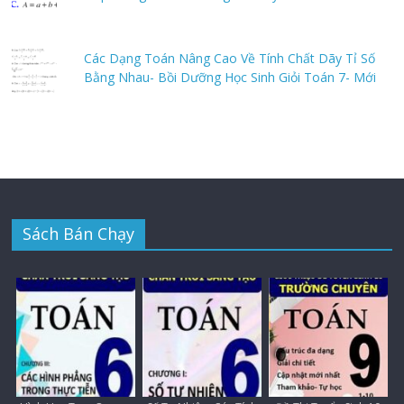
Các Dạng Toán Nâng Cao Về Tính Chất Dãy Tỉ Số
Bằng Nhau- Bồi Dưỡng Học Sinh Giỏi Toán 7- Mới
Sách Bán Chạy