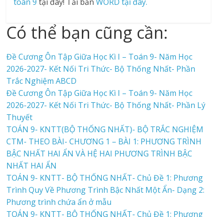
toán 9
tại đây! Tải bản
WORD tại đây.
Có thể bạn cũng cần:
Đề Cương Ôn Tập Giữa Học Kì I – Toán 9- Năm Học
2026-2027- Kết Nối Tri Thức- Bộ Thống Nhất- Phần
Trắc Nghiệm ABCD
Đề Cương Ôn Tập Giữa Học Kì I – Toán 9- Năm Học
2026-2027- Kết Nối Tri Thức- Bộ Thống Nhất- Phần Lý
Thuyết
TOÁN 9- KNTT(BỘ THỐNG NHẤT)- BỘ TRẮC NGHIỆM
CTM- THEO BÀI- CHƯƠNG 1 – BÀI 1: PHƯƠNG TRÌNH
BẬC NHẤT HAI ẨN VÀ HỆ HAI PHƯƠNG TRÌNH BẬC
NHẤT HAI ẨN
TOÁN 9- KNTT- BỘ THỐNG NHẤT- Chủ Đề 1: Phương
Trình Quy Về Phương Trình Bậc Nhất Một Ẩn- Dạng 2:
Phương trình chứa ẩn ở mẫu
TOÁN 9- KNTT- BỘ THỐNG NHẤT- Chủ Đề 1: Phương