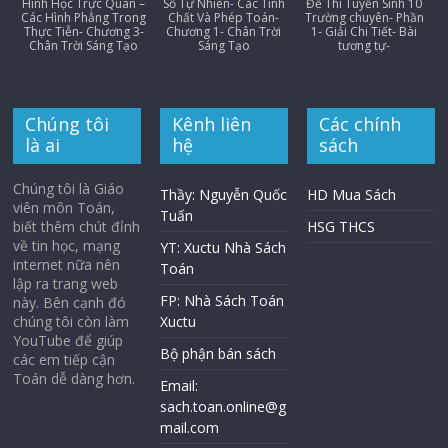
Hình Học Trực Quan –
Số Tự Nhiên- Các Tính
Đề Thi Tuyển Sinh 10
Các Hình Phẳng Trong
Chất Và Phép Toán-
Trường chuyên- Phần
Thực Tiễn- Chương 3-
Chương 1- Chân Trời
1- Giải Chi Tiết- Bài
Chân Trời Sáng Tạo
Sáng Tạo
tương tự-
Chúng tôi
Kênh liên
Các chính
là ai
hệ
sách
Chúng tôi là Giáo
Thầy: Nguyễn Quốc
HD Mua Sách
viên môn Toán,
Tuấn
biết thêm chút đỉnh
HSG THCS
về tin học, mạng
YT: Xuctu Nhà Sách
internet nữa nên
Toán
lập ra trang web
FP: Nhà Sách Toán
này. Bên cạnh đó
chúng tôi còn làm
Xuctu
YouTube để giúp
Bộ phận bán sách
các em tiếp cận
Toán dễ dàng hơn.
Email:
sach.toan.online@g
mail.com