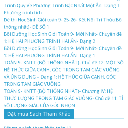
Trình Quy Về Phương Trình Bậc Nhất Một Ẩn- Dạng 1:
Phương trình tích
Đề thi Học Sinh Giỏi toán 9- 25-26- Kết Nối Tri Thức(Bộ
thống nhất)- ĐỀ SỐ 1
Bồi Dưỡng Học Sinh Giỏi Toán 9- Mới Nhất- Chuyên đề
1: HỆ HAI PHƯƠNG TRÌNH HAI ẨN- Dạng 2
Bồi Dưỡng Học Sinh Giỏi Toán 9- Mới Nhất- Chuyên đề
1: HỆ HAI PHƯƠNG TRÌNH HAI ẨN- Dạng 1
TOÁN 9- KNTT (BỘ THỐNG NHẤT)- Chủ đề 12: MỘT SỐ
HỆ THỨC GIỮA CẠNH, GÓC TRONG TAM GIÁC VUÔNG
VÀ ỨNG DỤNG – Dạng 1: HỆ THỨC GIỮA CẠNH, GÓC
TRONG TAM GIÁC VUÔNG
TOÁN 9- KNTT (BỘ THỐNG NHẤT)- Chương IV: HỆ
THỨC LƯỢNG TRONG TAM GIÁC VUÔNG- Chủ đề 11: TỈ
SỐ LƯỢNG GIÁC CỦA GÓC NHỌN
Đặt mua Sách Tham Khảo
Đặt mua sách tham khảo toán 12