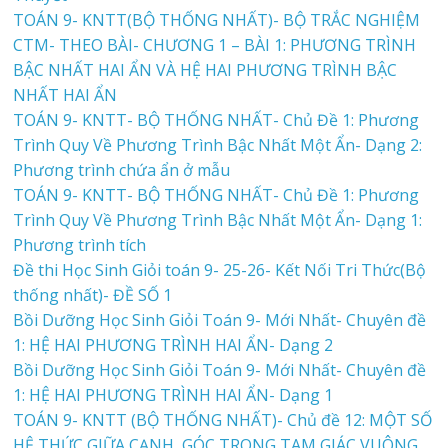
TOÁN 9- KNTT(BỘ THỐNG NHẤT)- BỘ TRẮC NGHIỆM
CTM- THEO BÀI- CHƯƠNG 1 – BÀI 1: PHƯƠNG TRÌNH
BẬC NHẤT HAI ẨN VÀ HỆ HAI PHƯƠNG TRÌNH BẬC
NHẤT HAI ẨN
TOÁN 9- KNTT- BỘ THỐNG NHẤT- Chủ Đề 1: Phương
Trình Quy Về Phương Trình Bậc Nhất Một Ẩn- Dạng 2:
Phương trình chứa ẩn ở mẫu
TOÁN 9- KNTT- BỘ THỐNG NHẤT- Chủ Đề 1: Phương
Trình Quy Về Phương Trình Bậc Nhất Một Ẩn- Dạng 1:
Phương trình tích
Đề thi Học Sinh Giỏi toán 9- 25-26- Kết Nối Tri Thức(Bộ
thống nhất)- ĐỀ SỐ 1
Bồi Dưỡng Học Sinh Giỏi Toán 9- Mới Nhất- Chuyên đề
1: HỆ HAI PHƯƠNG TRÌNH HAI ẨN- Dạng 2
Bồi Dưỡng Học Sinh Giỏi Toán 9- Mới Nhất- Chuyên đề
1: HỆ HAI PHƯƠNG TRÌNH HAI ẨN- Dạng 1
TOÁN 9- KNTT (BỘ THỐNG NHẤT)- Chủ đề 12: MỘT SỐ
HỆ THỨC GIỮA CẠNH, GÓC TRONG TAM GIÁC VUÔNG