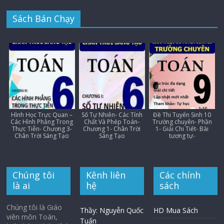
Sách Bán Chạy
Hình Học Trực Quan –
Số Tự Nhiên- Các Tính
Đề Thi Tuyển Sinh 10
Các Hình Phẳng Trong
Chất Và Phép Toán-
Trường chuyên- Phần
Thực Tiễn- Chương 3-
Chương 1- Chân Trời
1- Giải Chi Tiết- Bài
Chân Trời Sáng Tạo
Sáng Tạo
tương tự-
Chúng tôi
Kênh liên
Các chính
là ai
hệ
sách
Chúng tôi là Giáo
Thầy: Nguyễn Quốc
HD Mua Sách
viên môn Toán,
Tuấn