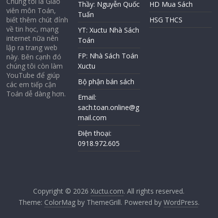
Chúng tôi là Giáo
Thầy: Nguyễn Quốc
HD Mua Sách
viên môn Toán,
Tuấn
biết thêm chút đỉnh
HSG THCS
về tin học, mạng
YT: Xuctu Nhà Sách
internet nữa nên
Toán
lập ra trang web
FP: Nhà Sách Toán
này. Bên cạnh đó
chúng tôi còn làm
Xuctu
YouTube để giúp
Bộ phận bán sách
các em tiếp cận
Toán dễ dàng hơn.
Email:
sach.toan.online@g
mail.com
Điện thoại:
0918.972.605
Copyright © 2026
Xuctu.com
. All rights reserved.
Theme:
ColorMag
by ThemeGrill. Powered by
WordPress
.