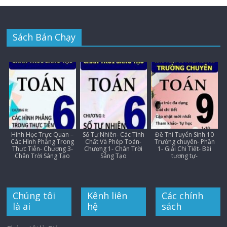
Sách Bán Chạy
Hình Học Trực Quan –
Số Tự Nhiên- Các Tính
Đề Thi Tuyển Sinh 10
Các Hình Phẳng Trong
Chất Và Phép Toán-
Trường chuyên- Phần
Thực Tiễn- Chương 3-
Chương 1- Chân Trời
1- Giải Chi Tiết- Bài
Chân Trời Sáng Tạo
Sáng Tạo
tương tự-
Chúng tôi
Kênh liên
Các chính
là ai
hệ
sách