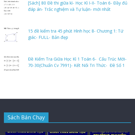
[Sách] 80 Đề thi giữa kì- Học Kì I-II- Toán 6- Đầy đủ
đáp án- Trắc nghiệm và Tự luận- mới nhất
15 đề kiểm tra 45 phút Hình học 8- Chương 1: Tứ
giác- FULL- Bản đẹp
Đề Kiểm Tra Giữa Học Kì 1 Toán 6- Cấu Trúc Mới-
70-30(Chuẩn Cv 7991)- Kết Nối Tri Thức- Đề Số 1
Sách Bán Chạy