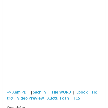
=> Xem PDF
|
Sách in
|
File WORD
|
Ebook
|
Hổ
trợ
|
Video Preview
|
Xuctu Toán THCS
Xem thêm