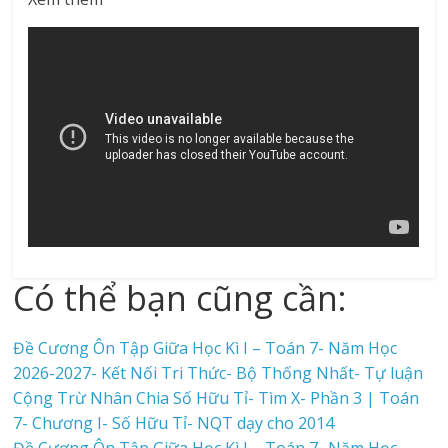
Có thể bạn cũng cần:
Đề Cương Ôn Tập Giữa Học Kì I – Toán 7- Năm Học
2026-2027- Kết Nối Tri Thức- Bộ Thống Nhất- Tự luận
Cộng Trừ Nhân Chia Số Hữu Tỉ- Tìm X- Phần 3 | Toán
7- Chương I- Số Hữu Tỉ- NQT dạy cho 2014
Đề Cương Ôn Tập Giữa Học Kì I – Toán 7- Năm Học