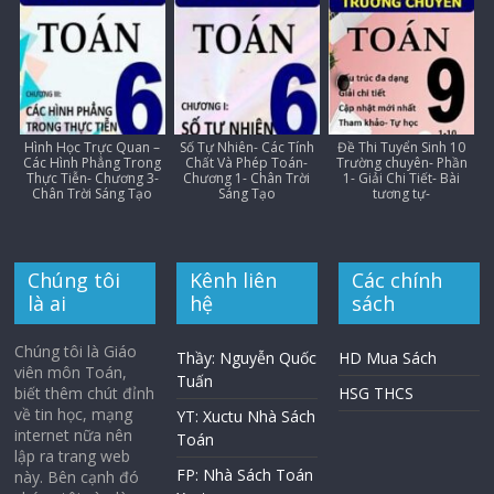
Hình Học Trực Quan –
Số Tự Nhiên- Các Tính
Đề Thi Tuyển Sinh 10
Các Hình Phẳng Trong
Chất Và Phép Toán-
Trường chuyên- Phần
Thực Tiễn- Chương 3-
Chương 1- Chân Trời
1- Giải Chi Tiết- Bài
Chân Trời Sáng Tạo
Sáng Tạo
tương tự-
Chúng tôi
Kênh liên
Các chính
là ai
hệ
sách
Chúng tôi là Giáo
Thầy: Nguyễn Quốc
HD Mua Sách
viên môn Toán,
Tuấn
biết thêm chút đỉnh
HSG THCS
về tin học, mạng
YT: Xuctu Nhà Sách
internet nữa nên
Toán
lập ra trang web
FP: Nhà Sách Toán
này. Bên cạnh đó