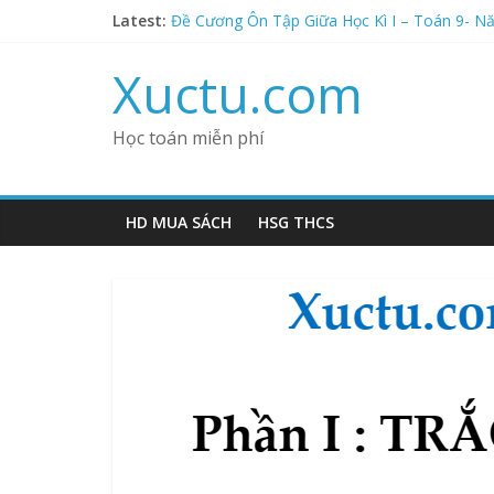
Skip
Latest:
Đề Cương Ôn Tập Giữa Học Kì I – Toán 9- N
to
Đề Cương Ôn Tập Giữa Học Kì I – Toán 8- N
content
Đề Cương Ôn Tập Giữa Học Kì I – Toán 9- N
Xuctu.com
Đề Cương Ôn Tập Giữa Học Kì I – Toán 7- Nă
Đề Cương Ôn Tập Giữa Học Kì I – Toán 8- N
Học toán miễn phí
HD MUA SÁCH
HSG THCS