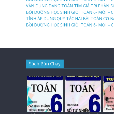
VẬN DỤNG DẠNG TOÁN TÌM GIÁ TRỊ PHÂN 
BỒI DƯỠNG HỌC SINH GIỎI TOÁN 6- MỚI – C
TÍNH ÁP DỤNG QUY TẮC HAI BÀI TOÁN CƠ 
BỒI DƯỠNG HỌC SINH GIỎI TOÁN 6- MỚI – C
Sách Bán Chạy