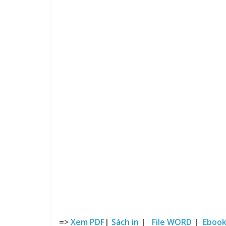
=>
Xem PDF
|
Sách in
|
File WORD
|
Eboo