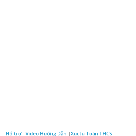
k
|
Hổ trợ
|
Video Hướng Dẫn
|
Xuctu Toán THCS