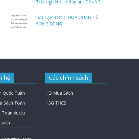
Trắc nghiệm có đáp án- Đề số 3
BÀI TẬP TỔNG HỢP QUAN HỆ
SONG SONG
n hệ
Các chính sách
n Quốc Tuấn
HD Mua Sách
hà Sách Toán
HSG THCS
h Toán Xuctu
 sách