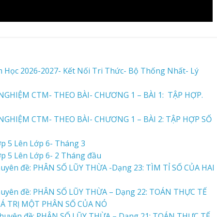
 Học 2026-2027- Kết Nối Tri Thức- Bộ Thống Nhất- Lý
GHIỆM CTM- THEO BÀI- CHƯƠNG 1 – BÀI 1: TẬP HỢP.
GHIỆM CTM- THEO BÀI- CHƯƠNG 1 – BÀI 2: TẬP HỢP SỐ
p 5 Lên Lớp 6- Tháng 3
p 5 Lên Lớp 6- 2 Tháng đầu
yên đề: PHÂN SỐ LŨY THỪA -Dạng 23: TÌM TỈ SỐ CỦA HAI
uyên đề: PHÂN SỐ LŨY THỪA – Dạng 22: TOÁN THỰC TẾ
Á TRỊ MỘT PHÂN SỐ CỦA NÓ
huyên đề: PHÂN SỐ LŨY THỪA – Dạng 21: TOÁN THỰC TẾ