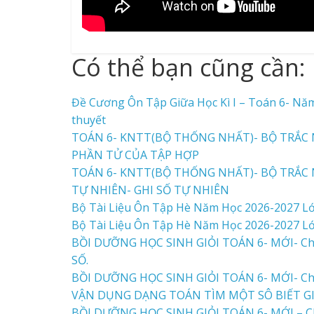
Có thể bạn cũng cần:
Đề Cương Ôn Tập Giữa Học Kì I – Toán 6- Năm
thuyết
TOÁN 6- KNTT(BỘ THỐNG NHẤT)- BỘ TRẮC N
PHẦN TỬ CỦA TẬP HỢP
TOÁN 6- KNTT(BỘ THỐNG NHẤT)- BỘ TRẮC N
TỰ NHIÊN- GHI SỐ TỰ NHIÊN
Bộ Tài Liệu Ôn Tập Hè Năm Học 2026-2027 Lớ
Bộ Tài Liệu Ôn Tập Hè Năm Học 2026-2027 Lớ
BỒI DƯỠNG HỌC SINH GIỎI TOÁN 6- MỚI- Chu
SỐ.
BỒI DƯỠNG HỌC SINH GIỎI TOÁN 6- MỚI- Ch
VẬN DỤNG DẠNG TOÁN TÌM MỘT SÔ BIẾT GI
BỒI DƯỠNG HỌC SINH GIỎI TOÁN 6- MỚI – C