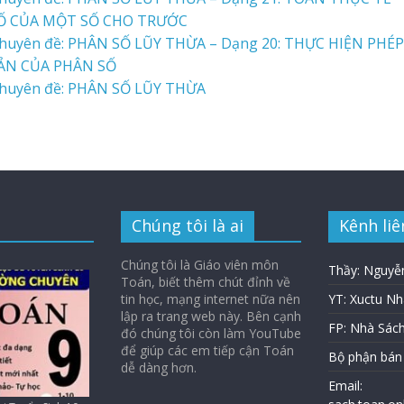
SỐ CỦA MỘT SỐ CHO TRƯỚC
huyên đề: PHÂN SỐ LŨY THỪA – Dạng 20: THỰC HIỆN PHÉP
BẢN CỦA PHÂN SỐ
huyên đề: PHÂN SỐ LŨY THỪA
Chúng tôi là ai
Kênh liê
Chúng tôi là Giáo viên môn
Thầy: Nguyễ
Toán, biết thêm chút đỉnh về
tin học, mạng internet nữa nên
YT: Xuctu N
lập ra trang web này. Bên cạnh
FP: Nhà Sác
đó chúng tôi còn làm YouTube
để giúp các em tiếp cận Toán
Bộ phận bán
dễ dàng hơn.
Email: