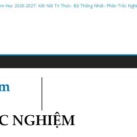
ăm Học 2026-2027- Kết Nối Tri Thức- Bộ Thống Nhất- Phần Trắc Ng
ăm Học 2026-2027- Kết Nối Tri Thức- Bộ Thống Nhất- LÝ THUYẾT
ăm Học 2026-2027- Kết Nối Tri Thức- Bộ Thống Nhất- Phần Trắc Ng
m Học 2026-2027- Kết Nối Tri Thức- Bộ Thống Nhất- Tự luận
ăm Học 2026-2027- Kết Nối Tri Thức- Bộ Thống Nhất- Phần trắc ng