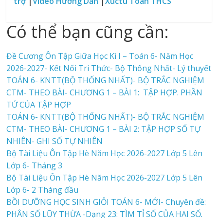
trợ
|
Video Hướng Dẫn
|
Xuctu Toán THCS
Có thể bạn cũng cần:
Đề Cương Ôn Tập Giữa Học Kì I – Toán 6- Năm Học
2026-2027- Kết Nối Tri Thức- Bộ Thống Nhất- Lý thuyết
TOÁN 6- KNTT(BỘ THỐNG NHẤT)- BỘ TRẮC NGHIỆM
CTM- THEO BÀI- CHƯƠNG 1 – BÀI 1: TẬP HỢP. PHẦN
TỬ CỦA TẬP HỢP
TOÁN 6- KNTT(BỘ THỐNG NHẤT)- BỘ TRẮC NGHIỆM
CTM- THEO BÀI- CHƯƠNG 1 – BÀI 2: TẬP HỢP SỐ TỰ
NHIÊN- GHI SỐ TỰ NHIÊN
Bộ Tài Liệu Ôn Tập Hè Năm Học 2026-2027 Lớp 5 Lên
Lớp 6- Tháng 3
Bộ Tài Liệu Ôn Tập Hè Năm Học 2026-2027 Lớp 5 Lên
Lớp 6- 2 Tháng đầu
BỒI DƯỠNG HỌC SINH GIỎI TOÁN 6- MỚI- Chuyên đề:
PHÂN SỐ LŨY THỪA -Dạng 23: TÌM TỈ SỐ CỦA HAI SỐ.