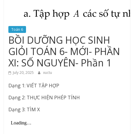
Toán 6
BỒI DƯỠNG HỌC SINH
GIỎI TOÁN 6- MỚI- PHẦN
XI: SỐ NGUYÊN- Phần 1
July 20, 2025
xuctu
Dạng 1: VIẾT TẬP HỢP
Dạng 2: THỰC HIỆN PHÉP TÍNH
Dạng 3: TÌM X