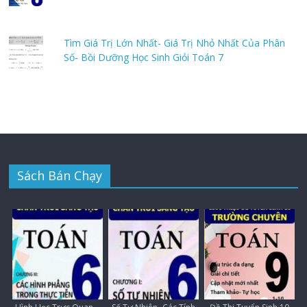
Tìm Giá Trị Lớn Nhất- Giá Trị Nhỏ Nhất Của Phân
Số- Bồi Dưỡng Học Sinh Giỏi Toán 7
Sách Bán Chạy