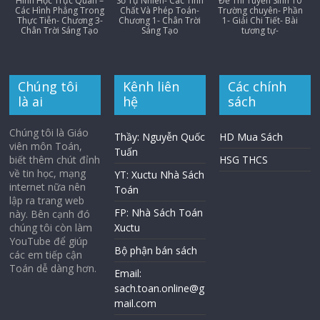
Hình Học Trực Quan –
Số Tự Nhiên- Các Tính
Đề Thi Tuyển Sinh 10
Các Hình Phẳng Trong
Chất Và Phép Toán-
Trường chuyên- Phần
Thực Tiễn- Chương 3-
Chương 1- Chân Trời
1- Giải Chi Tiết- Bài
Chân Trời Sáng Tạo
Sáng Tạo
tương tự-
Chúng tôi
Kênh liên
Các chính
là ai
hệ
sách
Chúng tôi là Giáo
Thầy: Nguyễn Quốc
HD Mua Sách
viên môn Toán,
Tuấn
biết thêm chút đỉnh
HSG THCS
về tin học, mạng
YT: Xuctu Nhà Sách
internet nữa nên
Toán
lập ra trang web
FP: Nhà Sách Toán
này. Bên cạnh đó
chúng tôi còn làm
Xuctu
YouTube để giúp
Bộ phận bán sách
các em tiếp cận
Toán dễ dàng hơn.
Email:
sach.toan.online@g
mail.com