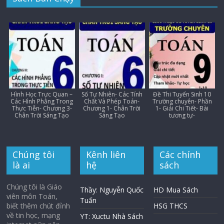
Hình Học Trực Quan –
Số Tự Nhiên- Các Tính
Đề Thi Tuyển Sinh 10
Các Hình Phẳng Trong
Chất Và Phép Toán-
Trường chuyên- Phần
Thực Tiễn- Chương 3-
Chương 1- Chân Trời
1- Giải Chi Tiết- Bài
Chân Trời Sáng Tạo
Sáng Tạo
tương tự-
Chúng tôi
Kênh liên
Các chính
là ai
hệ
sách
Chúng tôi là Giáo
Thầy: Nguyễn Quốc
HD Mua Sách
viên môn Toán,
Tuấn
biết thêm chút đỉnh
HSG THCS
về tin học, mạng
YT: Xuctu Nhà Sách