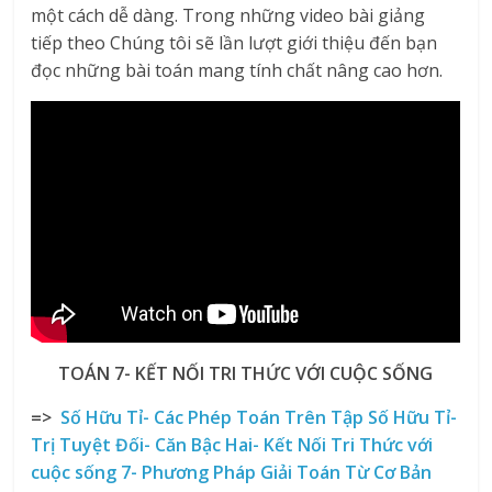
một cách dễ dàng. Trong những video bài giảng
tiếp theo Chúng tôi sẽ lần lượt giới thiệu đến bạn
đọc những bài toán mang tính chất nâng cao hơn.
TOÁN 7- KẾT NỐI TRI THỨC VỚI CUỘC SỐNG
=>
Số Hữu Tỉ- Các Phép Toán Trên Tập Số
Hữu Tỉ-
Trị Tuyệt Đối- Căn Bậc Hai- Kết Nối Tri Thức với
cuộc sống
7- Phương Pháp Giải Toán Từ Cơ Bản