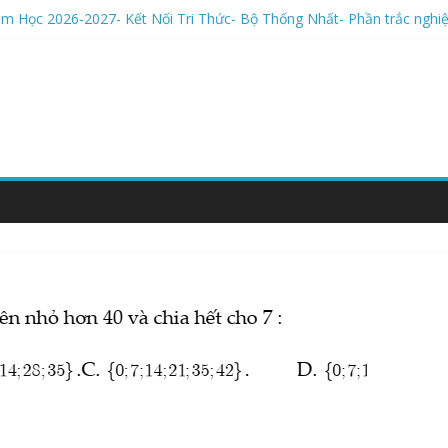
m Học 2026-2027- Kết Nối Tri Thức- Bộ Thống Nhất- Tự luận
ăm Học 2026-2027- Kết Nối Tri Thức- Bộ Thống Nhất- Phần trắc ng
ăm Học 2026-2027- Kết Nối Tri Thức- Bộ Thống Nhất- Phần Trắc Ng
ăm Học 2026-2027- Kết Nối Tri Thức- Bộ Thống Nhất- LÝ THUYẾT
3 | Toán 7- Chương I- Số Hữu Tỉ- NQT dạy cho 2014