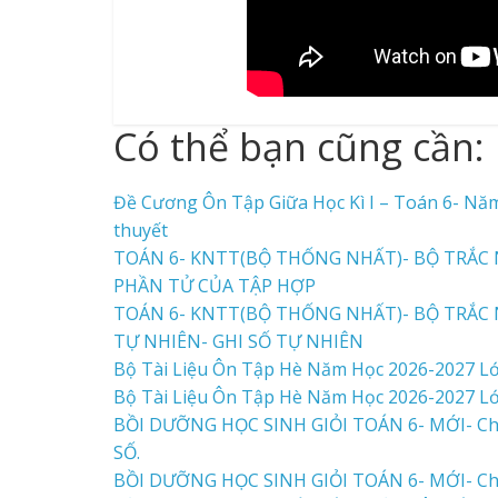
Có thể bạn cũng cần:
Đề Cương Ôn Tập Giữa Học Kì I – Toán 6- Năm
thuyết
TOÁN 6- KNTT(BỘ THỐNG NHẤT)- BỘ TRẮC N
PHẦN TỬ CỦA TẬP HỢP
TOÁN 6- KNTT(BỘ THỐNG NHẤT)- BỘ TRẮC N
TỰ NHIÊN- GHI SỐ TỰ NHIÊN
Bộ Tài Liệu Ôn Tập Hè Năm Học 2026-2027 Lớ
Bộ Tài Liệu Ôn Tập Hè Năm Học 2026-2027 Lớ
BỒI DƯỠNG HỌC SINH GIỎI TOÁN 6- MỚI- Chu
SỐ.
BỒI DƯỠNG HỌC SINH GIỎI TOÁN 6- MỚI- Ch