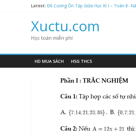
Đề Cương Ôn Tập Giữa Học Kì I – Toán 7- Nă
Skip
Latest:
Đề Cương Ôn Tập Giữa Học Kì I – Toán 8- N
to
Đề Cương Ôn Tập Giữa Học Kì I – Toán 9- N
content
Xuctu.com
Đề Cương Ôn Tập Giữa Học Kì I – Toán 8- N
Cộng Trừ Nhân Chia Số Hữu Tỉ- Tìm X- Phần 
Học toán miễn phí
HD MUA SÁCH
HSG THCS