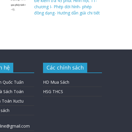
Đề kiểm tra 45 phút Hình học 11-
chương I- Phép dời hình- phép
đồng dạng- Hướng dẫn giải chi tiết
n hệ
Các chính sách
n Quốc Tuấn
HD Mua Sách
hà Sách Toán
HSG THCS
h Toán Xuctu
 sách
nline@gmail.com