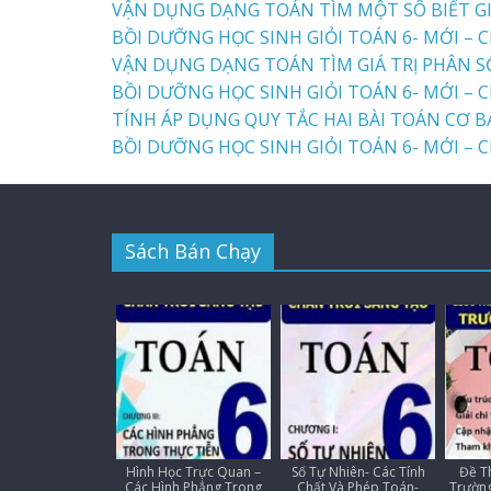
VẬN DỤNG DẠNG TOÁN TÌM MỘT SÔ BIẾT GI
BỒI DƯỠNG HỌC SINH GIỎI TOÁN 6- MỚI – C
VẬN DỤNG DẠNG TOÁN TÌM GIÁ TRỊ PHÂN 
BỒI DƯỠNG HỌC SINH GIỎI TOÁN 6- MỚI – C
TÍNH ÁP DỤNG QUY TẮC HAI BÀI TOÁN CƠ 
BỒI DƯỠNG HỌC SINH GIỎI TOÁN 6- MỚI – C
Sách Bán Chạy
Hình Học Trực Quan –
Số Tự Nhiên- Các Tính
Đề Th
Các Hình Phẳng Trong
Chất Và Phép Toán-
Trường