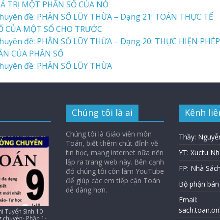
Á TRỊ MỘT PHÂN SỐ CỦA NÓ
huyên đề: PHÂN SỐ LŨY THỪA – Dạng 21: TOÁN THỰC TẾ
SỐ CỦA MỘT SỐ CHO TRƯỚC
huyên đề: PHÂN SỐ LŨY THỪA – Dạng 20: THỰC HIỆN PHÉP
BẢN CỦA PHÂN SỐ
huyên đề: PHÂN SỐ LŨY THỪA
Chúng tôi là ai
Kênh liê
Chúng tôi là Giáo viên môn
Thầy: Nguyễ
Toán, biết thêm chút đỉnh về
tin học, mạng internet nữa nên
YT: Xuctu N
lập ra trang web này. Bên cạnh
FP: Nhà Sác
đó chúng tôi còn làm YouTube
để giúp các em tiếp cận Toán
Bộ phận bán
dễ dàng hơn.
Email:
sach.toan.o
i Tuyển Sinh 10
 chuyên- Phần 1-