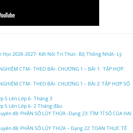
 Học 2026-2027- Kết Nối Tri Thức- Bộ Thống Nhất- Lý
GHIỆM CTM- THEO BÀI- CHƯƠNG 1 – BÀI 1: TẬP HỢP.
GHIỆM CTM- THEO BÀI- CHƯƠNG 1 – BÀI 2: TẬP HỢP SỐ
p 5 Lên Lớp 6- Tháng 3
p 5 Lên Lớp 6- 2 Tháng đầu
yên đề: PHÂN SỐ LŨY THỪA -Dạng 23: TÌM TỈ SỐ CỦA HAI
uyên đề: PHÂN SỐ LŨY THỪA – Dạng 22: TOÁN THỰC TẾ