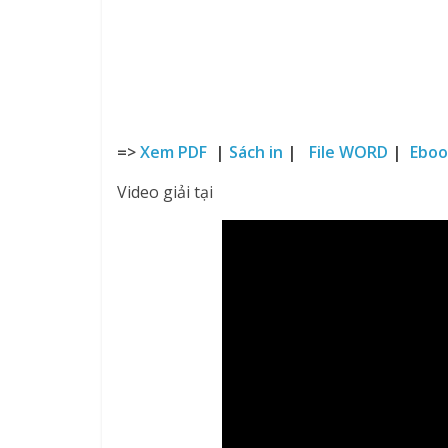
=>
Xem PDF
|
Sách in
|
File WORD
|
Eboo
Video giải tại