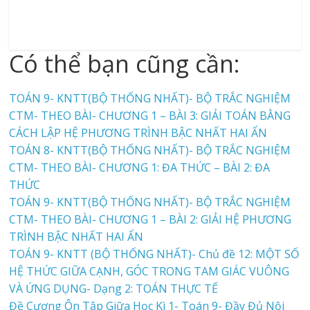
Có thể bạn cũng cần:
TOÁN 9- KNTT(BỘ THỐNG NHẤT)- BỘ TRẮC NGHIỆM
CTM- THEO BÀI- CHƯƠNG 1 – BÀI 3: GIẢI TOÁN BẰNG
CÁCH LẬP HỆ PHƯƠNG TRÌNH BẬC NHẤT HAI ẨN
TOÁN 8- KNTT(BỘ THỐNG NHẤT)- BỘ TRẮC NGHIỆM
CTM- THEO BÀI- CHƯƠNG 1: ĐA THỨC – BÀI 2: ĐA
THỨC
TOÁN 9- KNTT(BỘ THỐNG NHẤT)- BỘ TRẮC NGHIỆM
CTM- THEO BÀI- CHƯƠNG 1 – BÀI 2: GIẢI HỆ PHƯƠNG
TRÌNH BẬC NHẤT HAI ẨN
TOÁN 9- KNTT (BỘ THỐNG NHẤT)- Chủ đề 12: MỘT SỐ
HỆ THỨC GIỮA CẠNH, GÓC TRONG TAM GIÁC VUÔNG
VÀ ỨNG DỤNG- Dạng 2: TOÁN THỰC TẾ
Đề Cương Ôn Tập Giữa Học Kì 1- Toán 9- Đầy Đủ Nội