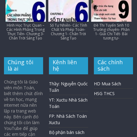
Hình Học Trực Quan –
Số Tự Nhiên- Các Tính
Đề Thi Tuyển Sinh 10
Các Hình Phẳng Trong
Chất Và Phép Toán-
Trường chuyên- Phần
Thực Tiễn- Chương 3-
Chương 1- Chân Trời
1- Giải Chi Tiết- Bài
Chân Trời Sáng Tạo
Sáng Tạo
tương tự-
Chúng tôi
Kênh liên
Các chính
là ai
hệ
sách
Chúng tôi là Giáo
Thầy: Nguyễn Quốc
HD Mua Sách
viên môn Toán,
Tuấn
biết thêm chút đỉnh
HSG THCS
về tin học, mạng
YT: Xuctu Nhà Sách
internet nữa nên
Toán
lập ra trang web
FP: Nhà Sách Toán
này. Bên cạnh đó
chúng tôi còn làm
Xuctu
YouTube để giúp
Bộ phận bán sách
các em tiếp cận