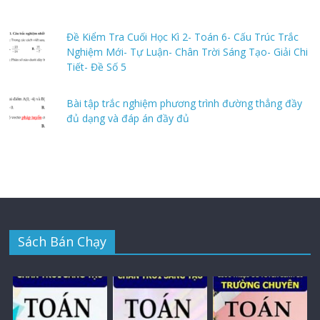
Đề Kiểm Tra Cuối Học Kì 2- Toán 6- Cấu Trúc Trắc
Nghiệm Mới- Tự Luận- Chân Trời Sáng Tạo- Giải Chi
Tiết- Đề Số 5
Bài tập trắc nghiệm phương trình đường thẳng đầy
đủ dạng và đáp án đầy đủ
Sách Bán Chạy