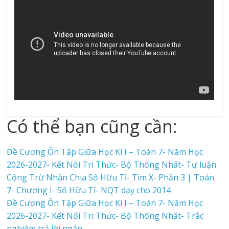
Có thể bạn cũng cần:
Đề Cương Ôn Tập Giữa Học Kì I – Toán 7- Năm Học
2026-2027- Kết Nối Tri Thức- Bộ Thống Nhất- Tự luận
Cộng Trừ Nhân Chia Số Hữu Tỉ- Tìm X- Phần 3 | Toán
7- Chương I- Số Hữu Tỉ- NQT dạy cho 2014
Đề Cương Ôn Tập Giữa Học Kì I – Toán 7- Năm Học
2026-2027- Kết Nối Tri Thức- Bộ Thống Nhất- Trắc
nghiệm trả lời ngắn