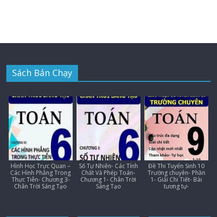
Sách Bán Chạy
Hình Học Trực Quan –
Số Tự Nhiên- Các Tính
Đề Thi Tuyển Sinh 10
Các Hình Phẳng Trong
Chất Và Phép Toán-
Trường chuyên- Phần
Thực Tiễn- Chương 3-
Chương 1- Chân Trời
1- Giải Chi Tiết- Bài
Chân Trời Sáng Tạo
Sáng Tạo
tương tự-