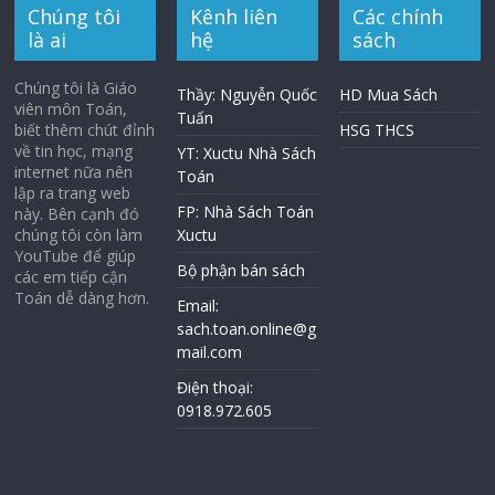
Chúng tôi
Kênh liên
Các chính
là ai
hệ
sách
Chúng tôi là Giáo
Thầy: Nguyễn Quốc
HD Mua Sách
viên môn Toán,
Tuấn
biết thêm chút đỉnh
HSG THCS
về tin học, mạng
YT: Xuctu Nhà Sách
internet nữa nên
Toán
lập ra trang web
FP: Nhà Sách Toán
này. Bên cạnh đó
chúng tôi còn làm
Xuctu
YouTube để giúp
Bộ phận bán sách
các em tiếp cận
Toán dễ dàng hơn.
Email:
sach.toan.online@g
mail.com
Điện thoại:
0918.972.605