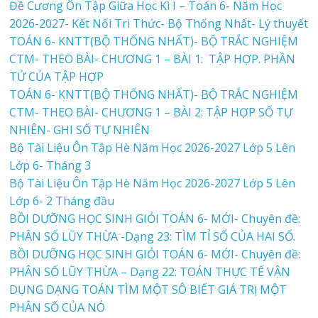
Đề Cương Ôn Tập Giữa Học Kì I – Toán 6- Năm Học
2026-2027- Kết Nối Tri Thức- Bộ Thống Nhất- Lý thuyết
TOÁN 6- KNTT(BỘ THỐNG NHẤT)- BỘ TRẮC NGHIỆM
CTM- THEO BÀI- CHƯƠNG 1 – BÀI 1: TẬP HỢP. PHẦN
TỬ CỦA TẬP HỢP
TOÁN 6- KNTT(BỘ THỐNG NHẤT)- BỘ TRẮC NGHIỆM
CTM- THEO BÀI- CHƯƠNG 1 – BÀI 2: TẬP HỢP SỐ TỰ
NHIÊN- GHI SỐ TỰ NHIÊN
Bộ Tài Liệu Ôn Tập Hè Năm Học 2026-2027 Lớp 5 Lên
Lớp 6- Tháng 3
Bộ Tài Liệu Ôn Tập Hè Năm Học 2026-2027 Lớp 5 Lên
Lớp 6- 2 Tháng đầu
BỒI DƯỠNG HỌC SINH GIỎI TOÁN 6- MỚI- Chuyên đề:
PHÂN SỐ LŨY THỪA -Dạng 23: TÌM TỈ SỐ CỦA HAI SỐ.
BỒI DƯỠNG HỌC SINH GIỎI TOÁN 6- MỚI- Chuyên đề:
PHÂN SỐ LŨY THỪA – Dạng 22: TOÁN THỰC TẾ VẬN
DỤNG DẠNG TOÁN TÌM MỘT SÔ BIẾT GIÁ TRỊ MỘT
PHÂN SỐ CỦA NÓ