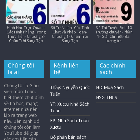
Hình Học Trực Quan –
Số Tự Nhiên- Các Tính
Đề Thi Tuyển Sinh 10
Các Hình Phẳng Trong
Chất Và Phép Toán-
Trường chuyên- Phần
Thực Tiễn- Chương 3-
Chương 1- Chân Trời
1- Giải Chi Tiết- Bài
Chân Trời Sáng Tạo
Sáng Tạo
tương tự-
Chúng tôi
Kênh liên
Các chính
là ai
hệ
sách
Chúng tôi là Giáo
Thầy: Nguyễn Quốc
HD Mua Sách
viên môn Toán,
Tuấn
biết thêm chút đỉnh
HSG THCS
về tin học, mạng
YT: Xuctu Nhà Sách
internet nữa nên
Toán
lập ra trang web
FP: Nhà Sách Toán
này. Bên cạnh đó
chúng tôi còn làm
Xuctu
YouTube để giúp
Bộ phận bán sách
các em tiếp cận