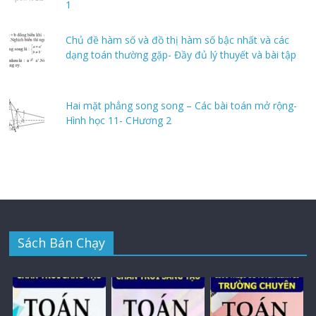
1
Chủ đề hàm số và đồ thị hàm số bậc nhất và các
dạng toán thường gặp- Đầy đủ lý thuyết và bài tập
Hai mặt phẳng song song – Các bài toán mở rộng-
Hình học 11- CHương 2
Sách Bán Chạy